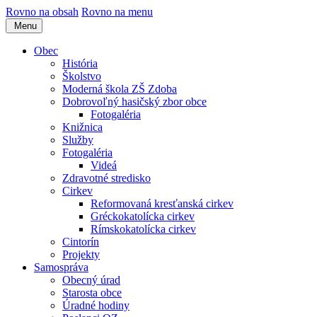
Rovno na obsah
Rovno na menu
Menu
Obec
História
Školstvo
Moderná škola ZŠ Zdoba
Dobrovoľný hasičský zbor obce
Fotogaléria
Knižnica
Služby
Fotogaléria
Videá
Zdravotné stredisko
Cirkev
Reformovaná kresťanská cirkev
Gréckokatolícka cirkev
Rímskokatolícka cirkev
Cintorín
Projekty
Samospráva
Obecný úrad
Starosta obce
Úradné hodiny