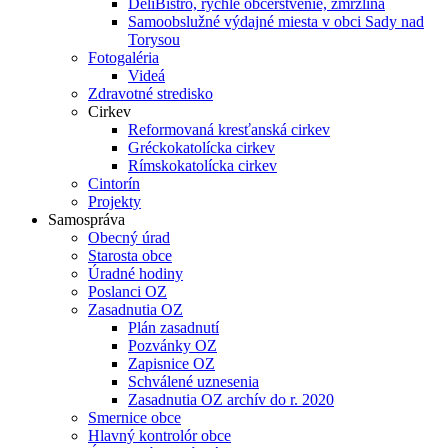
DeliBistro, rýchle občerstvenie, zmrzlina
Samoobslužné výdajné miesta v obci Sady nad
Torysou
Fotogaléria
Videá
Zdravotné stredisko
Cirkev
Reformovaná kresťanská cirkev
Gréckokatolícka cirkev
Rímskokatolícka cirkev
Cintorín
Projekty
Samospráva
Obecný úrad
Starosta obce
Úradné hodiny
Poslanci OZ
Zasadnutia OZ
Plán zasadnutí
Pozvánky OZ
Zapisnice OZ
Schválené uznesenia
Zasadnutia OZ archív do r. 2020
Smernice obce
Hlavný kontrolór obce