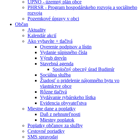
ÚPNO - územný plán obce
PHRSR - Program hospodárskeho rozvoja a sociálneho
rozvoja
Pozemkové úpravy v obci
Občan
Aktuality
Kalendár akcií
Ako vybavíte + tlačivá
Overenie podpisov a lístin
Vydanie súpisného čísla
Výrub drevín
Stavebná agenda
Spoločný obecný úrad Budimír
Sociálna služba
Žiadosť o pridelenie nájomného bytu vo
vlastníctve obce
Rôzne tlačivá
Vydávanie rybárskeho lístka
Evidencia obyvateľstva
Miestne dane a poplatky
Daň z nehnuteľnosti
Miestny poplatok
Poplatky občanov za služby
Cestovné poriadky
SMS spravodaj