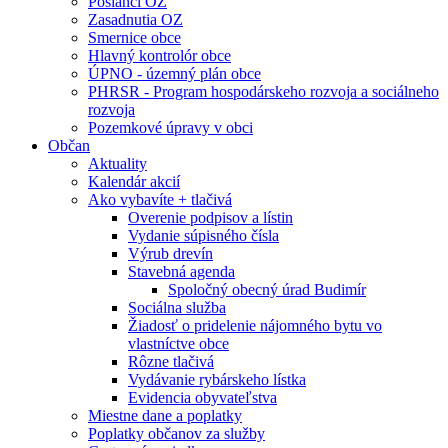
Poslanci OZ
Zasadnutia OZ
Smernice obce
Hlavný kontrolór obce
ÚPNO - územný plán obce
PHRSR - Program hospodárskeho rozvoja a sociálneho
rozvoja
Pozemkové úpravy v obci
Občan
Aktuality
Kalendár akcií
Ako vybavíte + tlačivá
Overenie podpisov a lístin
Vydanie súpisného čísla
Výrub drevín
Stavebná agenda
Spoločný obecný úrad Budimír
Sociálna služba
Žiadosť o pridelenie nájomného bytu vo
vlastníctve obce
Rôzne tlačivá
Vydávanie rybárskeho lístka
Evidencia obyvateľstva
Miestne dane a poplatky
Poplatky občanov za služby