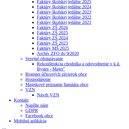
Faktúry školskej jedálne 2025
Faktúry školskej jedálne 2024
Faktúry školskej jedálne 2023
Faktúry školskej jedálne 2022
Faktúry školskej jedálne 2021
Faktúry ZŠ 2026
Faktúry ZŠ 2025
Faktúry ZŠ 2024
Faktúry ZŠ 2023
Faktúry MŠ 2025
Archív ZFO do 9⁄2020
Verejné obstarávanie
Rekonštrukcia chodníka a odovodnenie v k.ú.
Byster - Majer"
Register účtovných závierok obce
Hospodárenie
Majetkové priznanie štatutára obce
VZN
Návrh VZN
Kontakt
Napíšte nám
GDPR
Facebook obce
Mobilná aplikácia