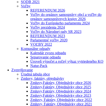
SODB 2021
Voľby
REFERENDUM 2026
Voľby do orgánov samosprávy obcí a voľby do
orgánov samosprávnych krajov 2026
Voľby do Európskeho parlamentu 2024
Voľby prezidenta 2024
Voľby do Národnej rady SR 2023
REFERENDUM 2023
Parlamentné voľby 2020
VOĽBY 2022
Komunálne odpady
Kalendár zvozu odpadu
Separovanie odpadu
Úroveň výpočet a ročný výkaz vytriedeného KO
Natur-Pack
Zverejňovanie
Úradná tabula obce
Zmluvy, faktúry, objednávky
Zmluvy,Faktúry, Objednávky obce 2026
Zmluvy,Faktúry, Objednávky obce 2025
Zmluvy,Faktúry, Objednávky obce 2024
Zmluvy,Faktúry, Objednávky obce 2023
Zmluvy, Faktúry, Objednávky obce 2022
Zmluvy, Faktúry, Objednávky obce 2021