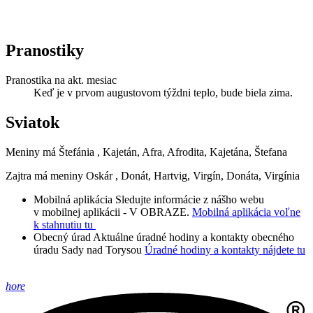
Pranostiky
Pranostika na akt. mesiac
Keď je v prvom augustovom týždni teplo, bude biela zima.
Sviatok
Meniny má
Štefánia
, Kajetán, Afra, Afrodita, Kajetána, Štefana
Zajtra má meniny
Oskár
, Donát, Hartvig, Virgín, Donáta, Virgínia
Mobilná aplikácia
Sledujte informácie z nášho webu
v mobilnej aplikácii - V OBRAZE.
Mobilná aplikácia voľne
k stahnutiu tu
Obecný úrad
Aktuálne úradné hodiny a kontakty obecného
úradu Sady nad Torysou
Úradné hodiny a kontakty nájdete tu
hore