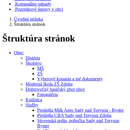
Komunálne odpady
Pozemkové úpravy v obci
Úvodná stránka
Štruktúra stránok
Štruktúra stránok
Obec
História
Školstvo
MŠ
ZŠ
Výberové konania a iné dokumenty
Moderná škola ZŠ Zdoba
Dobrovoľný hasičský zbor obce
Fotogaléria
Knižnica
Služby
Predajňa Milk Agro Sady nad Torysou - Byster
Predajňa CBA Sady nad Torysou Zdoba
Slovenská pošta, pobočka Sady nad Torysou
Byster