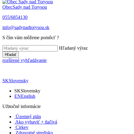
Obec
Sady nad Torysou
055/6854130
info@sadynadtorysou.sk
S čím vám môžeme pomôcť ?
Hľadaný výraz
Hľadať
rozšírené vyhľadávanie
SK
Slovensky
SK
Slovensky
EN
English
Užitočné informácie
Územný plán
Ako vybaviť + tlačivá
Cirkev
Zdravotné stredisko