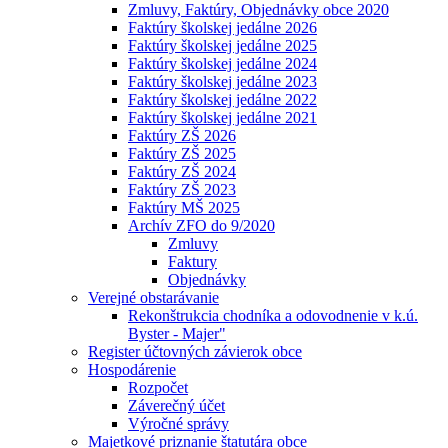
Zmluvy, Faktúry, Objednávky obce 2020
Faktúry školskej jedálne 2026
Faktúry školskej jedálne 2025
Faktúry školskej jedálne 2024
Faktúry školskej jedálne 2023
Faktúry školskej jedálne 2022
Faktúry školskej jedálne 2021
Faktúry ZŠ 2026
Faktúry ZŠ 2025
Faktúry ZŠ 2024
Faktúry ZŠ 2023
Faktúry MŠ 2025
Archív ZFO do 9/2020
Zmluvy
Faktury
Objednávky
Verejné obstarávanie
Rekonštrukcia chodníka a odovodnenie v k.ú.
Byster - Majer"
Register účtovných závierok obce
Hospodárenie
Rozpočet
Záverečný účet
Výročné správy
Majetkové priznanie štatutára obce