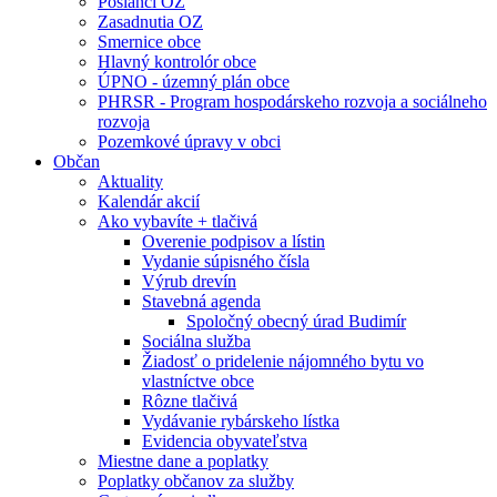
Poslanci OZ
Zasadnutia OZ
Smernice obce
Hlavný kontrolór obce
ÚPNO - územný plán obce
PHRSR - Program hospodárskeho rozvoja a sociálneho
rozvoja
Pozemkové úpravy v obci
Občan
Aktuality
Kalendár akcií
Ako vybavíte + tlačivá
Overenie podpisov a lístin
Vydanie súpisného čísla
Výrub drevín
Stavebná agenda
Spoločný obecný úrad Budimír
Sociálna služba
Žiadosť o pridelenie nájomného bytu vo
vlastníctve obce
Rôzne tlačivá
Vydávanie rybárskeho lístka
Evidencia obyvateľstva
Miestne dane a poplatky
Poplatky občanov za služby