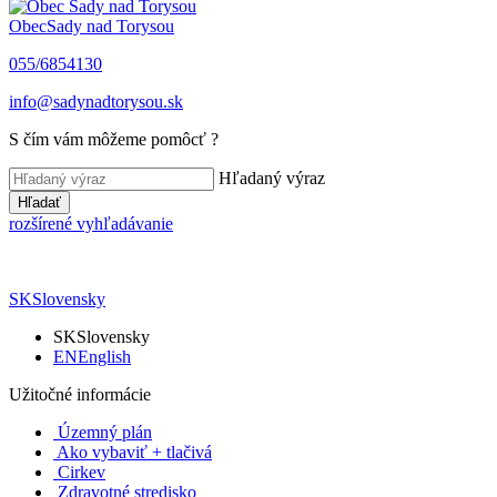
Obec
Sady nad Torysou
055/6854130
info@sadynadtorysou.sk
S čím vám môžeme pomôcť ?
Hľadaný výraz
Hľadať
rozšírené vyhľadávanie
SK
Slovensky
SK
Slovensky
EN
English
Užitočné informácie
Územný plán
Ako vybaviť + tlačivá
Cirkev
Zdravotné stredisko