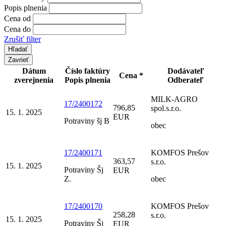
Popis plnenia
Cena od
Cena do
Zrušiť filter
Zavrieť
Dátum
Číslo faktúry
Dodávateľ
Cena *
zverejnenia
Popis plnenia
Odberateľ
MILK-AGRO
17/2400172
796,85
spol.s.r.o.
15. 1. 2025
EUR
Potraviny šj B
obec
17/2400171
KOMFOS Prešov
363,57
s.r.o.
15. 1. 2025
Potraviny Šj
EUR
Z.
obec
17/2400170
KOMFOS Prešov
258,28
s.r.o.
15. 1. 2025
Potraviny Šj
EUR