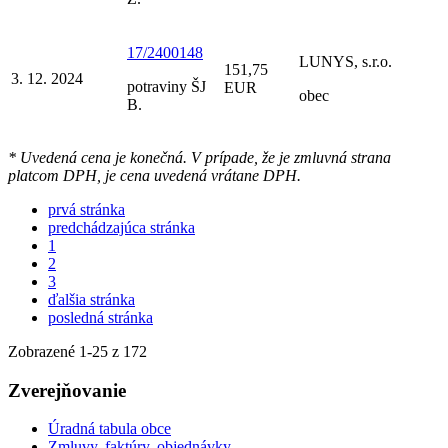
17/2400148
LUNYS, s.r.o.
151,75
3. 12. 2024
potraviny ŠJ
EUR
obec
B.
* Uvedená cena je konečná. V prípade, že je zmluvná strana
platcom DPH, je cena uvedená vrátane DPH.
prvá stránka
predchádzajúca stránka
1
2
3
ďalšia stránka
posledná stránka
Zobrazené
1
-
25
z 172
Zverejňovanie
Úradná tabula obce
Zmluvy, faktúry, objednávky