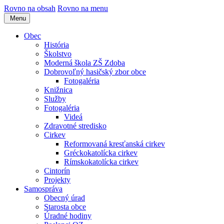
Rovno na obsah
Rovno na menu
Menu
Obec
História
Školstvo
Moderná škola ZŠ Zdoba
Dobrovoľný hasičský zbor obce
Fotogaléria
Knižnica
Služby
Fotogaléria
Videá
Zdravotné stredisko
Cirkev
Reformovaná kresťanská cirkev
Gréckokatolícka cirkev
Rímskokatolícka cirkev
Cintorín
Projekty
Samospráva
Obecný úrad
Starosta obce
Úradné hodiny