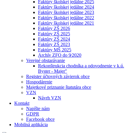
Faktúry školskej jedálne 2025
Faktúry školskej jedálne 2024
Faktúry školskej jedálne 2023
Faktúry školskej jedálne 2022
Faktúry školskej jedálne 2021
Faktúry ZŠ 2026
Faktúry ZŠ 2025
Faktúry ZŠ 2024
Faktúry ZŠ 2023
Faktúry MŠ 2025
Archív ZFO do 9⁄2020
Verejné obstarávanie
Rekonštrukcia chodníka a odovodnenie v k.ú.
Byster - Majer"
Register účtovných závierok obce
Hospodárenie
Majetkové priznanie štatutára obce
VZN
Návrh VZN
Kontakt
Napíšte nám
GDPR
Facebook obce
Mobilná aplikácia