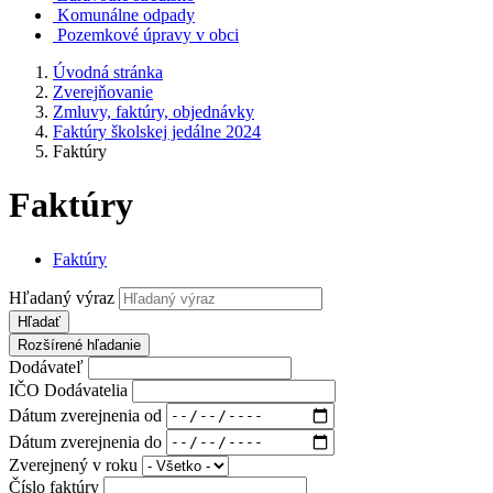
Komunálne odpady
Pozemkové úpravy v obci
Úvodná stránka
Zverejňovanie
Zmluvy, faktúry, objednávky
Faktúry školskej jedálne 2024
Faktúry
Faktúry
Faktúry
Hľadaný výraz
Hľadať
Rozšírené hľadanie
Dodávateľ
IČO Dodávatelia
Dátum zverejnenia od
Dátum zverejnenia do
Zverejnený v roku
Číslo faktúry