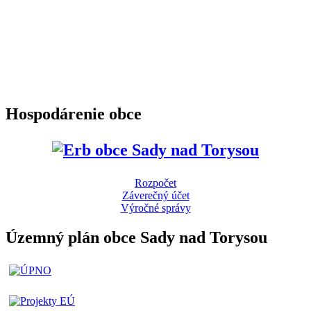
Hospodárenie obce
Rozpočet
Záverečný účet
Výročné správy
Územný plán obce Sady nad Torysou