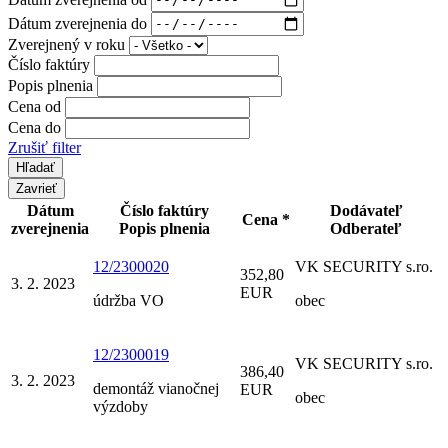
Dátum zverejnenia do
Zverejnený v roku
Číslo faktúry
Popis plnenia
Cena od
Cena do
Zrušiť filter
Zavrieť
Dátum
Číslo faktúry
Dodávateľ
Cena *
zverejnenia
Popis plnenia
Odberateľ
12/2300020
VK SECURITY s.ro.
352,80
3. 2. 2023
EUR
údržba VO
obec
12/2300019
VK SECURITY s.ro.
386,40
3. 2. 2023
demontáž vianočnej
EUR
obec
výzdoby