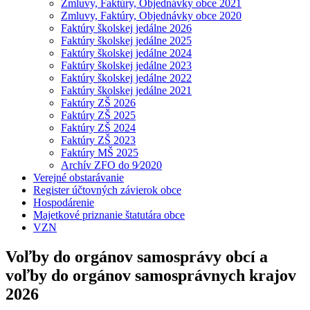
Zmluvy, Faktúry, Objednávky obce 2021
Zmluvy, Faktúry, Objednávky obce 2020
Faktúry školskej jedálne 2026
Faktúry školskej jedálne 2025
Faktúry školskej jedálne 2024
Faktúry školskej jedálne 2023
Faktúry školskej jedálne 2022
Faktúry školskej jedálne 2021
Faktúry ZŠ 2026
Faktúry ZŠ 2025
Faktúry ZŠ 2024
Faktúry ZŠ 2023
Faktúry MŠ 2025
Archív ZFO do 9⁄2020
Verejné obstarávanie
Register účtovných závierok obce
Hospodárenie
Majetkové priznanie štatutára obce
VZN
Voľby do orgánov samosprávy obcí a
voľby do orgánov samosprávnych krajov
2026