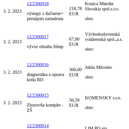
12/2300018
Konica Minolta
218,78
Slovakia spol.s.r.o.
3. 2. 2023
výstupy z tlačiarne+
EUR
prenájom zariadenia
obec
Východoslovenská
12/2300017
67,00
vodárenská spol.,a.s.
3. 2. 2023
EUR
vývoz obsahu žúmp
obec
12/2300016
Juhás Miroslav
366,00
3. 2. 2023
diagnostika a oprava
EUR
obec
kotla BD
12/2300015
KOMENSKY s.r.o.
56,59
3. 2. 2023
Zborovňa komplet -
EUR
obec
ZŠ
12/2300014
LIM PO sro