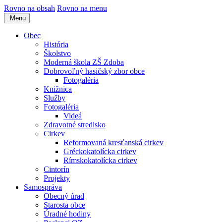
Rovno na obsah
Rovno na menu
Menu
Obec
História
Školstvo
Moderná škola ZŠ Zdoba
Dobrovoľný hasičský zbor obce
Fotogaléria
Knižnica
Služby
Fotogaléria
Videá
Zdravotné stredisko
Cirkev
Reformovaná kresťanská cirkev
Gréckokatolícka cirkev
Rímskokatolícka cirkev
Cintorín
Projekty
Samospráva
Obecný úrad
Starosta obce
Úradné hodiny