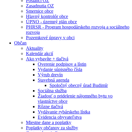
Poslanci OZ
Zasadnutia OZ
Smernice obce
Hlavný kontrolór obce
ÚPNO - územný plán obce
PHRSR - Program hospodárskeho rozvoja a sociálneho
rozvoja
Pozemkové úpravy v obci
Občan
Aktuality
Kalendár akcií
Ako vybavíte + tlačivá
Overenie podpisov a lístin
Vydanie súpisného čísla
Výrub drevín
Stavebná agenda
Spoločný obecný úrad Budimír
Sociálna služba
Žiadosť o pridelenie nájomného bytu vo
vlastníctve obce
Rôzne tlačivá
Vydávanie rybárskeho lístka
Evidencia obyvateľstva
Miestne dane a poplatky
Poplatky občanov za služby