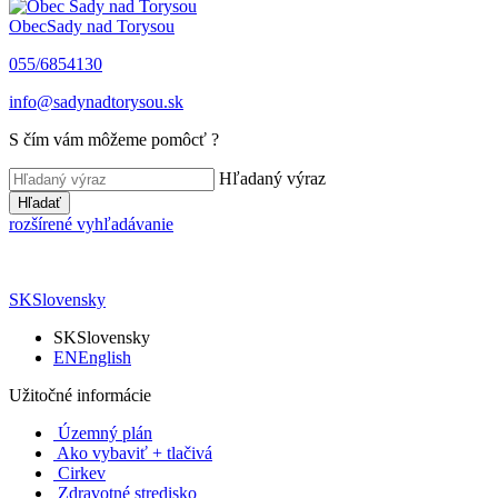
Obec
Sady nad Torysou
055/6854130
info@sadynadtorysou.sk
S čím vám môžeme pomôcť ?
Hľadaný výraz
Hľadať
rozšírené vyhľadávanie
SK
Slovensky
SK
Slovensky
EN
English
Užitočné informácie
Územný plán
Ako vybaviť + tlačivá
Cirkev
Zdravotné stredisko