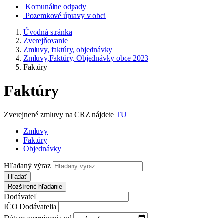
Komunálne odpady
Pozemkové úpravy v obci
Úvodná stránka
Zverejňovanie
Zmluvy, faktúry, objednávky
Zmluvy,Faktúry, Objednávky obce 2023
Faktúry
Faktúry
Zverejnené zmluvy na CRZ nájdete
TU
Zmluvy
Faktúry
Objednávky
Hľadaný výraz
Hľadať
Rozšírené hľadanie
Dodávateľ
IČO Dodávatelia
Dátum zverejnenia od