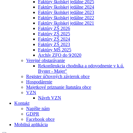
Faktúry školskej jedálne 2025
Faktúry školskej jedálne 2024
Faktúry školskej jedálne 2023
Faktúry školskej jedálne 2022
Faktúry školskej jedálne 2021
Faktúry ZŠ 2026
Faktúry ZŠ 2025
Faktúry ZŠ 2024
Faktúry ZŠ 2023
Faktúry MŠ 2025
Archív ZFO do 9⁄2020
Verejné obstarávanie
Rekonštrukcia chodníka a odovodnenie v k.ú.
Byster - Majer"
Register účtovných závierok obce
Hospodárenie
Majetkové priznanie štatutára obce
VZN
Návrh VZN
Kontakt
Napíšte nám
GDPR
Facebook obce
Mobilná aplikácia