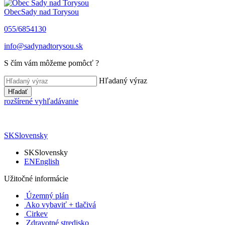
Obec
Sady nad Torysou
055/6854130
info@sadynadtorysou.sk
S čím vám môžeme pomôcť ?
Hľadaný výraz
Hľadať
rozšírené vyhľadávanie
SK
Slovensky
SK
Slovensky
EN
English
Užitočné informácie
Územný plán
Ako vybaviť + tlačivá
Cirkev
Zdravotné stredisko