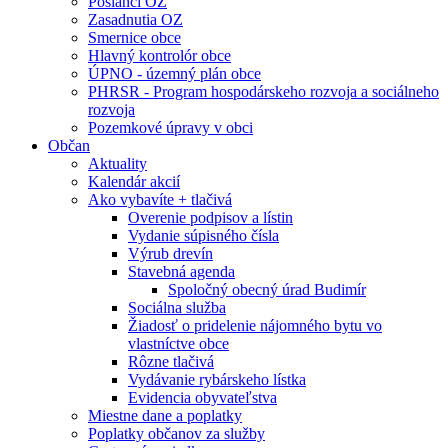
Poslanci OZ
Zasadnutia OZ
Smernice obce
Hlavný kontrolór obce
ÚPNO - územný plán obce
PHRSR - Program hospodárskeho rozvoja a sociálneho
rozvoja
Pozemkové úpravy v obci
Občan
Aktuality
Kalendár akcií
Ako vybavíte + tlačivá
Overenie podpisov a lístin
Vydanie súpisného čísla
Výrub drevín
Stavebná agenda
Spoločný obecný úrad Budimír
Sociálna služba
Žiadosť o pridelenie nájomného bytu vo
vlastníctve obce
Rôzne tlačivá
Vydávanie rybárskeho lístka
Evidencia obyvateľstva
Miestne dane a poplatky
Poplatky občanov za služby