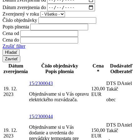
Dátum zverejnenia do
Zverejnený v roku
Číslo objednávky
Popis plnenia
Cena od
Cena do
Zrušiť filter
Zavrieť
Dátum
Číslo objednávky
Cena
Dodávateľ
zverejnenia
Popis plnenia
*
Odberateľ
15/2300043
DTS DAniel
19. 12.
120,00
Takáč
Objednávame si u Vás opravu
2023
EUR
elektrického rozvádzača.
obec
15/2300044
DTS DAniel
Objednávame si u Vás
19. 12.
150,00
Takáč
dodanie a uvedenia do
2023
EUR
prevádzky termostatu pre