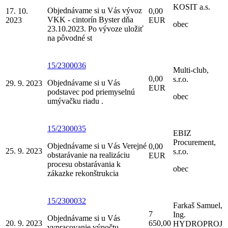
KOSIT a.s.
Objednávame si u Vás vývoz
17. 10.
0,00
VKK - cintorín Byster dňa
2023
EUR
obec
23.10.2023. Po vývoze uložiť
na pôvodné st
15/2300036
Multi-club,
0,00
s.r.o.
Objednávame si u Vás
29. 9. 2023
EUR
podstavec pod priemyselnú
obec
umývačku riadu .
15/2300035
EBIZ
Procurement,
Objednávame si u Vás Verejné
0,00
25. 9. 2023
s.r.o.
obstarávanie na realizáciu
EUR
procesu obstarávania k
obec
zákazke rekonštrukcia
15/2300032
Farkaš Samuel,
7
Ing.
Objednávame si u Vás
20. 9. 2023
650,00
HYDROPROJ
vypracovanie výpočtu