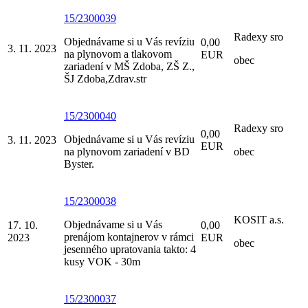
15/2300039
Radexy sro
Objednávame si u Vás revíziu
0,00
3. 11. 2023
na plynovom a tlakovom
EUR
obec
zariadení v MŠ Zdoba, ZŠ Z.,
ŠJ Zdoba,Zdrav.str
15/2300040
Radexy sro
0,00
Objednávame si u Vás revíziu
3. 11. 2023
EUR
na plynovom zariadení v BD
obec
Byster.
15/2300038
KOSIT a.s.
Objednávame si u Vás
17. 10.
0,00
prenájom kontajnerov v rámci
2023
EUR
obec
jesenného upratovania takto: 4
kusy VOK - 30m
15/2300037