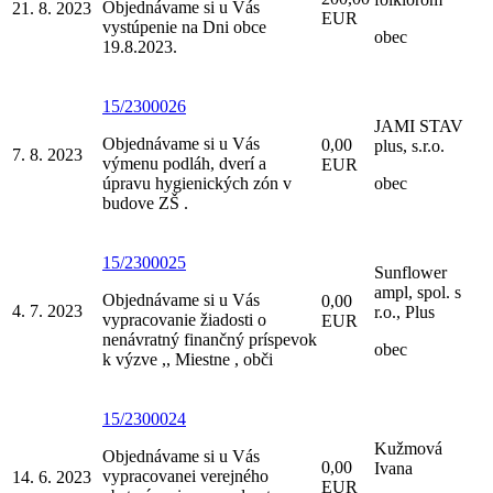
Objednávame si u Vás
21. 8. 2023
EUR
vystúpenie na Dni obce
obec
19.8.2023.
15/2300026
JAMI STAV
Objednávame si u Vás
0,00
plus, s.r.o.
7. 8. 2023
výmenu podláh, dverí a
EUR
úpravu hygienických zón v
obec
budove ZŠ .
15/2300025
Sunflower
ampl, spol. s
Objednávame si u Vás
0,00
4. 7. 2023
r.o., Plus
vypracovanie žiadosti o
EUR
nenávratný finančný príspevok
obec
k výzve ,, Miestne , obči
15/2300024
Kužmová
Objednávame si u Vás
0,00
Ivana
vypracovanei verejného
14. 6. 2023
EUR