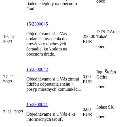
obec
riadenie teploty na obecnom
úrad
15/2300045
DTS DAniel
Objednávame si u Vás
19. 12.
250,00
Takáč
dodanie a uvedenia do
2023
EUR
prevádzky obehových
obec
čerpadiel ku kotlom na
obecnom úrade.
15/2300042
Ing. Štefan
27. 11.
0,00
Gédra
Objednávame si u Vás zimnú
2023
EUR
údržbu odpratania snehu +
obec
posyp miestnych komunikácii.
15/2300041
3plast SK
0,00
3. 11. 2023
Objednávame si u Vás 4 ks
EUR
obec
informačných tabúľ.