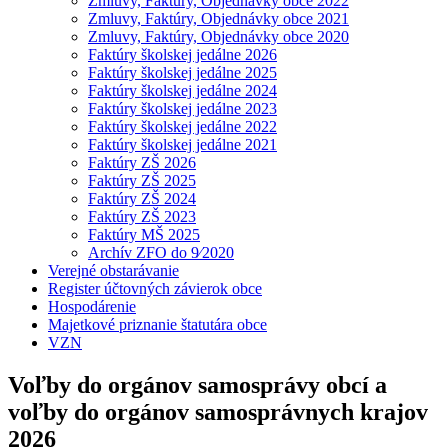
Zmluvy, Faktúry, Objednávky obce 2022
Zmluvy, Faktúry, Objednávky obce 2021
Zmluvy, Faktúry, Objednávky obce 2020
Faktúry školskej jedálne 2026
Faktúry školskej jedálne 2025
Faktúry školskej jedálne 2024
Faktúry školskej jedálne 2023
Faktúry školskej jedálne 2022
Faktúry školskej jedálne 2021
Faktúry ZŠ 2026
Faktúry ZŠ 2025
Faktúry ZŠ 2024
Faktúry ZŠ 2023
Faktúry MŠ 2025
Archív ZFO do 9⁄2020
Verejné obstarávanie
Register účtovných závierok obce
Hospodárenie
Majetkové priznanie štatutára obce
VZN
Voľby do orgánov samosprávy obcí a
voľby do orgánov samosprávnych krajov
2026