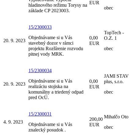
EUR
hladinového režimu Torysy na
obec
základe CP 2023003.
15/2300033
TopTech -
Objednávame si u Vás
0,00
O.Z. 1
20. 9. 2023
stavebný dozor v rámci
EUR
projektu Rozšírenie rozvodu
obec
pitnej vody MRK.
15/2300034
JAMI STAV
Objednávame si u Vás
0,00
plus, s.r.o.
20. 9. 2023
realizáciu stojiska na
EUR
komunálny a triedený odpad
obec
pred OcÚ.
15/2300031
Mihalčo Oto
200,00
4. 9. 2023
Objednávame si u Vás
EUR
obec
znalecký posudok .