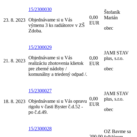
15/2300030
Štofaník
0,00
Marián
Objednávame si u Vás
23. 8. 2023
EUR
výmenu 3 ks radiátorov v ZŠ
obec
Zdoba.
15/2300029
JAMI STAV
Objednávame si u Vás
0,00
plus, s.r.o.
21. 8. 2023
realizáciu zhotovenia klietok
EUR
pre zberné nádoby /
obec
komunálny a triedený odpad /.
15/2300027
JAMI STAV
0,00
plus, s.r.o.
Objednávame si u Vás opravu
18. 8. 2023
EUR
rigolu v časti Byster č.d.52 -
obec
po č.d.49.
15/2300028
OZ Bavme sa
200,00
folklórom