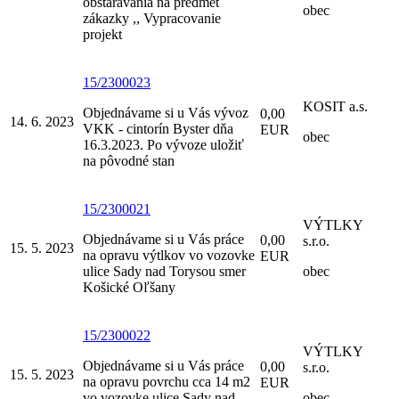
obstarávania na predmet
obec
zákazky ,, Vypracovanie
projekt
15/2300023
KOSIT a.s.
Objednávame si u Vás vývoz
0,00
14. 6. 2023
VKK - cintorín Byster dňa
EUR
obec
16.3.2023. Po vývoze uložiť
na pôvodné stan
15/2300021
VÝTLKY
Objednávame si u Vás práce
0,00
s.r.o.
15. 5. 2023
na opravu výtlkov vo vozovke
EUR
ulice Sady nad Torysou smer
obec
Košické Oľšany
15/2300022
VÝTLKY
Objednávame si u Vás práce
0,00
s.r.o.
15. 5. 2023
na opravu povrchu cca 14 m2
EUR
vo vozovke ulice Sady nad
obec