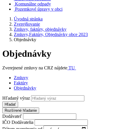
Komunálne odpady
Pozemkové úpravy v obci
Úvodná stránka
Zverejňovanie
Zmluvy, faktúry, objednávky
Zmluvy,Faktúry, Objednávky obce 2023
Objednávky
Objednávky
Zverejnené zmluvy na CRZ nájdete
TU
Zmluvy
Faktúry
Objednávky
Hľadaný výraz
Hľadať
Rozšírené hľadanie
Dodávateľ
IČO Dodávatelia
Dátum zverejnenia od