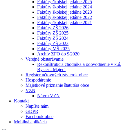
Faktúry školskej jedálne 2025
Faktúry školskej jedálne 2024
Faktúry školskej jedálne 2023
Faktúry školskej jedálne 2022
Faktúry školskej jedálne 2021
Faktúry ZŠ 2026
Faktúry ZŠ 2025
Faktúry ZŠ 2024
Faktúry ZŠ 2023
Faktúry MŠ 2025
Archív ZFO do 9⁄2020
Verejné obstarávanie
Rekonštrukcia chodníka a odovodnenie v k.ú.
Byster - Majer"
Register účtovných závierok obce
Hospodárenie
Majetkové priznanie štatutára obce
VZN
Návrh VZN
Kontakt
Napíšte nám
GDPR
Facebook obce
Mobilná aplikácia