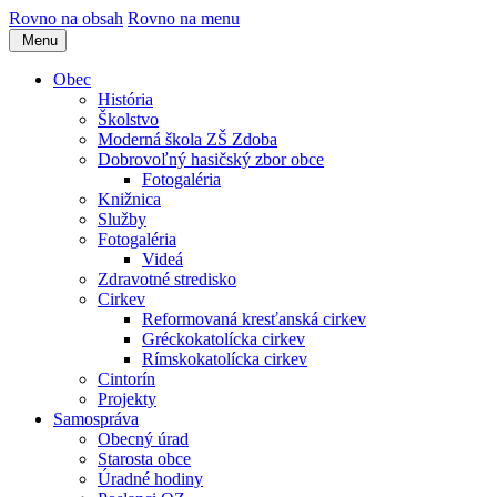
Rovno na obsah
Rovno na menu
Menu
Obec
História
Školstvo
Moderná škola ZŠ Zdoba
Dobrovoľný hasičský zbor obce
Fotogaléria
Knižnica
Služby
Fotogaléria
Videá
Zdravotné stredisko
Cirkev
Reformovaná kresťanská cirkev
Gréckokatolícka cirkev
Rímskokatolícka cirkev
Cintorín
Projekty
Samospráva
Obecný úrad
Starosta obce
Úradné hodiny