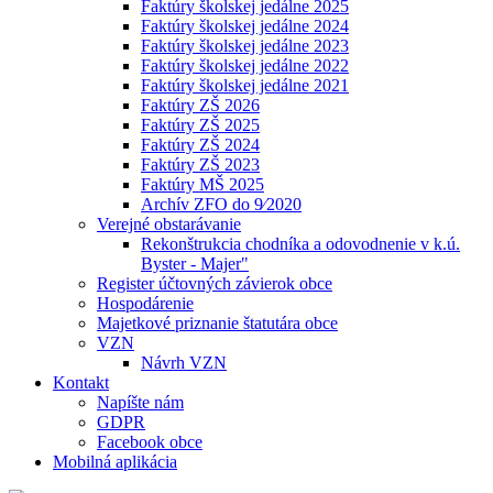
Faktúry školskej jedálne 2025
Faktúry školskej jedálne 2024
Faktúry školskej jedálne 2023
Faktúry školskej jedálne 2022
Faktúry školskej jedálne 2021
Faktúry ZŠ 2026
Faktúry ZŠ 2025
Faktúry ZŠ 2024
Faktúry ZŠ 2023
Faktúry MŠ 2025
Archív ZFO do 9⁄2020
Verejné obstarávanie
Rekonštrukcia chodníka a odovodnenie v k.ú.
Byster - Majer"
Register účtovných závierok obce
Hospodárenie
Majetkové priznanie štatutára obce
VZN
Návrh VZN
Kontakt
Napíšte nám
GDPR
Facebook obce
Mobilná aplikácia