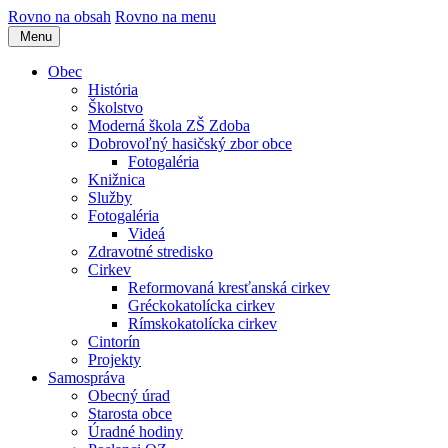
Rovno na obsah
Rovno na menu
Menu
Obec
História
Školstvo
Moderná škola ZŠ Zdoba
Dobrovoľný hasičský zbor obce
Fotogaléria
Knižnica
Služby
Fotogaléria
Videá
Zdravotné stredisko
Cirkev
Reformovaná kresťanská cirkev
Gréckokatolícka cirkev
Rímskokatolícka cirkev
Cintorín
Projekty
Samospráva
Obecný úrad
Starosta obce
Úradné hodiny