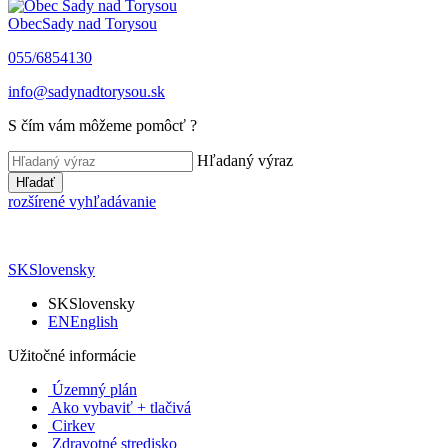
Obec
Sady nad Torysou
055/6854130
info@sadynadtorysou.sk
S čím vám môžeme pomôcť ?
Hľadaný výraz
Hľadať
rozšírené vyhľadávanie
SK
Slovensky
SK
Slovensky
EN
English
Užitočné informácie
Územný plán
Ako vybaviť + tlačivá
Cirkev
Zdravotné stredisko