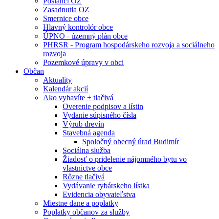
Poslanci OZ
Zasadnutia OZ
Smernice obce
Hlavný kontrolór obce
ÚPNO - územný plán obce
PHRSR - Program hospodárskeho rozvoja a sociálneho
rozvoja
Pozemkové úpravy v obci
Občan
Aktuality
Kalendár akcií
Ako vybavíte + tlačivá
Overenie podpisov a lístin
Vydanie súpisného čísla
Výrub drevín
Stavebná agenda
Spoločný obecný úrad Budimír
Sociálna služba
Žiadosť o pridelenie nájomného bytu vo
vlastníctve obce
Rôzne tlačivá
Vydávanie rybárskeho lístka
Evidencia obyvateľstva
Miestne dane a poplatky
Poplatky občanov za služby