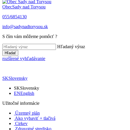
Obec
Sady nad Torysou
055/6854130
info@sadynadtorysou.sk
S čím vám môžeme pomôcť ?
Hľadaný výraz
Hľadať
rozšírené vyhľadávanie
SK
Slovensky
SK
Slovensky
EN
English
Užitočné informácie
Územný plán
Ako vybaviť + tlačivá
Cirkev
Zdravotné stredisko