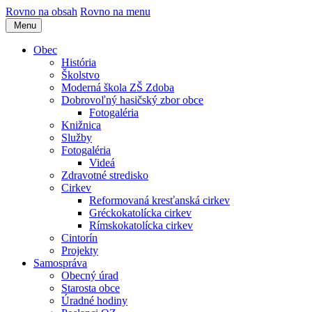
Rovno na obsah
Rovno na menu
Menu
Obec
História
Školstvo
Moderná škola ZŠ Zdoba
Dobrovoľný hasičský zbor obce
Fotogaléria
Knižnica
Služby
Fotogaléria
Videá
Zdravotné stredisko
Cirkev
Reformovaná kresťanská cirkev
Gréckokatolícka cirkev
Rímskokatolícka cirkev
Cintorín
Projekty
Samospráva
Obecný úrad
Starosta obce
Úradné hodiny