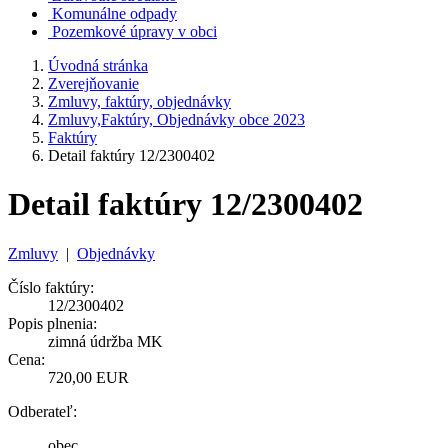
Komunálne odpady
Pozemkové úpravy v obci
Úvodná stránka
Zverejňovanie
Zmluvy, faktúry, objednávky
Zmluvy,Faktúry, Objednávky obce 2023
Faktúry
Detail faktúry 12/2300402
Detail faktúry 12/2300402
Zmluvy
|
Objednávky
Číslo faktúry:
12/2300402
Popis plnenia:
zimná údržba MK
Cena:
720,00 EUR
Odberateľ:
obec