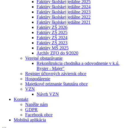
Faktúry školskej jedálne 2025
Faktúry školskej jedálne 2024
Faktúry školskej jedálne 2023
Faktúry školskej jedálne 2022
Faktúry školskej jedálne 2021
Faktúry ZŠ 2026
Faktúry ZŠ 2025
Faktúry ZŠ 2024
Faktúry ZŠ 2023
Faktúry MŠ 2025
Archív ZFO do 9⁄2020
Verejné obstarávanie
Rekonštrukcia chodníka a odovodnenie v k.ú.
Byster - Majer"
Register účtovných závierok obce
Hospodárenie
Majetkové priznanie štatutára obce
VZN
Návrh VZN
Kontakt
Napíšte nám
GDPR
Facebook obce
Mobilná aplikácia