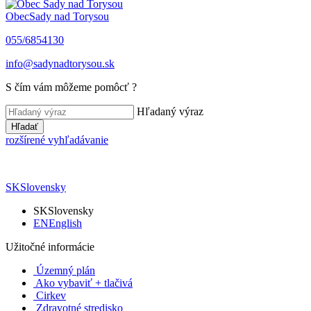
Obec
Sady nad Torysou
055/6854130
info@sadynadtorysou.sk
S čím vám môžeme pomôcť ?
Hľadaný výraz
Hľadať
rozšírené vyhľadávanie
SK
Slovensky
SK
Slovensky
EN
English
Užitočné informácie
Územný plán
Ako vybaviť + tlačivá
Cirkev
Zdravotné stredisko