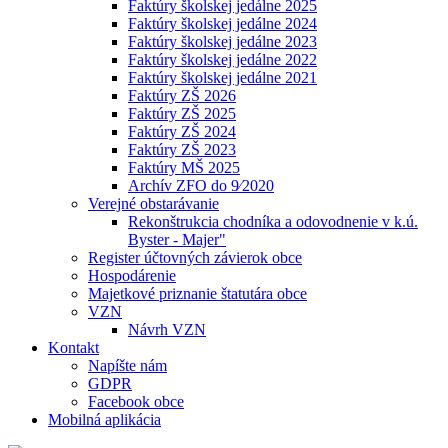
Faktúry školskej jedálne 2025
Faktúry školskej jedálne 2024
Faktúry školskej jedálne 2023
Faktúry školskej jedálne 2022
Faktúry školskej jedálne 2021
Faktúry ZŠ 2026
Faktúry ZŠ 2025
Faktúry ZŠ 2024
Faktúry ZŠ 2023
Faktúry MŠ 2025
Archív ZFO do 9⁄2020
Verejné obstarávanie
Rekonštrukcia chodníka a odovodnenie v k.ú.
Byster - Majer"
Register účtovných závierok obce
Hospodárenie
Majetkové priznanie štatutára obce
VZN
Návrh VZN
Kontakt
Napíšte nám
GDPR
Facebook obce
Mobilná aplikácia