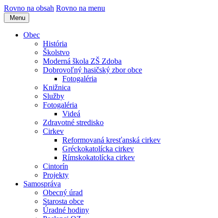
Rovno na obsah
Rovno na menu
Menu
Obec
História
Školstvo
Moderná škola ZŠ Zdoba
Dobrovoľný hasičský zbor obce
Fotogaléria
Knižnica
Služby
Fotogaléria
Videá
Zdravotné stredisko
Cirkev
Reformovaná kresťanská cirkev
Gréckokatolícka cirkev
Rímskokatolícka cirkev
Cintorín
Projekty
Samospráva
Obecný úrad
Starosta obce
Úradné hodiny