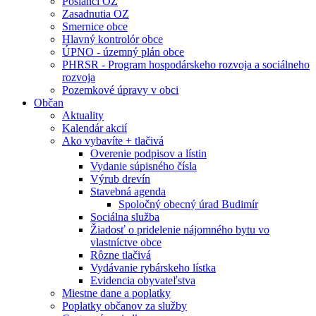
Poslanci OZ
Zasadnutia OZ
Smernice obce
Hlavný kontrolór obce
ÚPNO - územný plán obce
PHRSR - Program hospodárskeho rozvoja a sociálneho
rozvoja
Pozemkové úpravy v obci
Občan
Aktuality
Kalendár akcií
Ako vybavíte + tlačivá
Overenie podpisov a lístin
Vydanie súpisného čísla
Výrub drevín
Stavebná agenda
Spoločný obecný úrad Budimír
Sociálna služba
Žiadosť o pridelenie nájomného bytu vo
vlastníctve obce
Rôzne tlačivá
Vydávanie rybárskeho lístka
Evidencia obyvateľstva
Miestne dane a poplatky
Poplatky občanov za služby