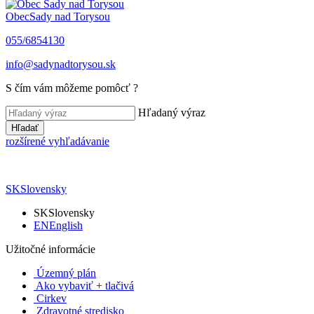
Obec
Sady nad Torysou
055/6854130
info@sadynadtorysou.sk
S čím vám môžeme pomôcť ?
Hľadaný výraz
Hľadať
rozšírené vyhľadávanie
SK
Slovensky
SK
Slovensky
EN
English
Užitočné informácie
Územný plán
Ako vybaviť + tlačivá
Cirkev
Zdravotné stredisko