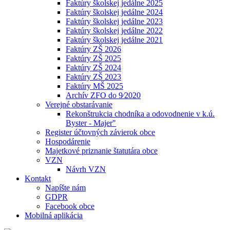
Faktúry školskej jedálne 2025
Faktúry školskej jedálne 2024
Faktúry školskej jedálne 2023
Faktúry školskej jedálne 2022
Faktúry školskej jedálne 2021
Faktúry ZŠ 2026
Faktúry ZŠ 2025
Faktúry ZŠ 2024
Faktúry ZŠ 2023
Faktúry MŠ 2025
Archív ZFO do 9⁄2020
Verejné obstarávanie
Rekonštrukcia chodníka a odovodnenie v k.ú.
Byster - Majer"
Register účtovných závierok obce
Hospodárenie
Majetkové priznanie štatutára obce
VZN
Návrh VZN
Kontakt
Napíšte nám
GDPR
Facebook obce
Mobilná aplikácia