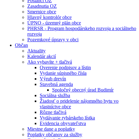
Poslanci OZ
Zasadnutia OZ
Smernice obce
Hlavný kontrolór obce
ÚPNO - územný plán obce
PHRSR - Program hospodárskeho rozvoja a sociálneho
rozvoja
Pozemkové úpravy v obci
Občan
Aktuality
Kalendár akcií
Ako vybavíte + tlačivá
Overenie podpisov a lístin
Vydanie súpisného čísla
Výrub drevín
Stavebná agenda
Spoločný obecný úrad Budimír
Sociálna služba
Žiadosť o pridelenie nájomného bytu vo
vlastníctve obce
Rôzne tlačivá
Vydávanie rybárskeho lístka
Evidencia obyvateľstva
Miestne dane a poplatky
Poplatky občanov za služby