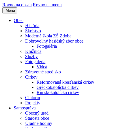
Rovno na obsah
Rovno na menu
Menu
Obec
História
Školstvo
Moderná škola ZŠ Zdoba
Dobrovoľný hasičský zbor obce
Fotogaléria
Knižnica
Služby
Fotogaléria
Videá
Zdravotné stredisko
Cirkev
Reformovaná kresťanská cirkev
Gréckokatolícka cirkev
Rímskokatolícka cirkev
Cintorín
Projekty
Samospráva
Obecný úrad
Starosta obce
Úradné hodiny