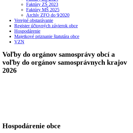
Faktúry ZŠ 2023
Faktúry MŠ 2025
Archív ZFO do 9⁄2020
Verejné obstarávanie
Register účtovných závierok obce
Hospodárenie
Majetkové priznanie štatutára obce
VZN
Voľby do orgánov samosprávy obcí a
voľby do orgánov samosprávnych krajov
2026
Hospodárenie obce