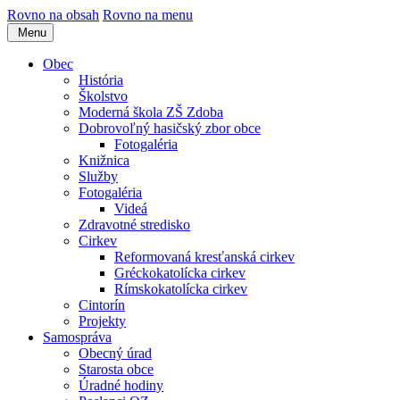
Rovno na obsah
Rovno na menu
Menu
Obec
História
Školstvo
Moderná škola ZŠ Zdoba
Dobrovoľný hasičský zbor obce
Fotogaléria
Knižnica
Služby
Fotogaléria
Videá
Zdravotné stredisko
Cirkev
Reformovaná kresťanská cirkev
Gréckokatolícka cirkev
Rímskokatolícka cirkev
Cintorín
Projekty
Samospráva
Obecný úrad
Starosta obce
Úradné hodiny