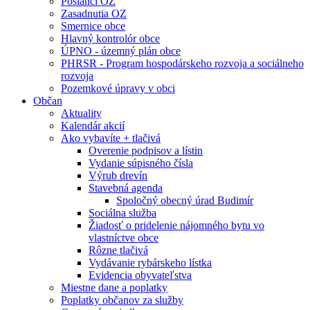
Poslanci OZ
Zasadnutia OZ
Smernice obce
Hlavný kontrolór obce
ÚPNO - územný plán obce
PHRSR - Program hospodárskeho rozvoja a sociálneho
rozvoja
Pozemkové úpravy v obci
Občan
Aktuality
Kalendár akcií
Ako vybavíte + tlačivá
Overenie podpisov a lístin
Vydanie súpisného čísla
Výrub drevín
Stavebná agenda
Spoločný obecný úrad Budimír
Sociálna služba
Žiadosť o pridelenie nájomného bytu vo
vlastníctve obce
Rôzne tlačivá
Vydávanie rybárskeho lístka
Evidencia obyvateľstva
Miestne dane a poplatky
Poplatky občanov za služby