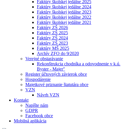
Faktúry školskej jedálne 2025
Faktúry školskej jedálne 2024
Faktúry školskej jedálne 2023
Faktúry školskej jedálne 2022
Faktúry školskej jedálne 2021
Faktúry ZŠ 2026
Faktúry ZŠ 2025
Faktúry ZŠ 2024
Faktúry ZŠ 2023
Faktúry MŠ 2025
Archív ZFO do 9⁄2020
Verejné obstarávanie
Rekonštrukcia chodníka a odovodnenie v k.ú.
Byster - Majer"
Register účtovných závierok obce
Hospodárenie
Majetkové priznanie štatutára obce
VZN
Návrh VZN
Kontakt
Napíšte nám
GDPR
Facebook obce
Mobilná aplikácia