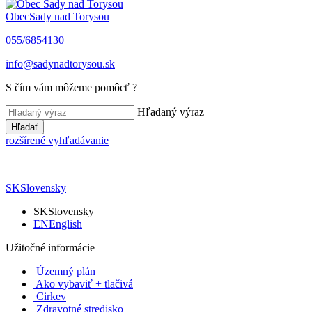
Obec
Sady nad Torysou
055/6854130
info@sadynadtorysou.sk
S čím vám môžeme pomôcť ?
Hľadaný výraz
Hľadať
rozšírené vyhľadávanie
SK
Slovensky
SK
Slovensky
EN
English
Užitočné informácie
Územný plán
Ako vybaviť + tlačivá
Cirkev
Zdravotné stredisko