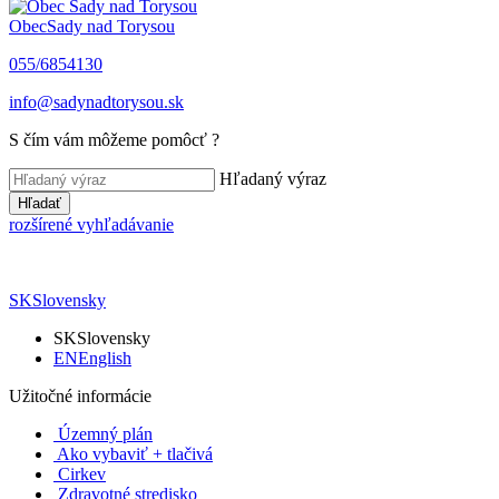
Obec
Sady nad Torysou
055/6854130
info@sadynadtorysou.sk
S čím vám môžeme pomôcť ?
Hľadaný výraz
Hľadať
rozšírené vyhľadávanie
SK
Slovensky
SK
Slovensky
EN
English
Užitočné informácie
Územný plán
Ako vybaviť + tlačivá
Cirkev
Zdravotné stredisko