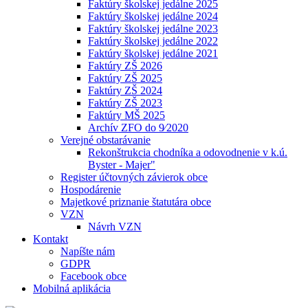
Faktúry školskej jedálne 2025
Faktúry školskej jedálne 2024
Faktúry školskej jedálne 2023
Faktúry školskej jedálne 2022
Faktúry školskej jedálne 2021
Faktúry ZŠ 2026
Faktúry ZŠ 2025
Faktúry ZŠ 2024
Faktúry ZŠ 2023
Faktúry MŠ 2025
Archív ZFO do 9⁄2020
Verejné obstarávanie
Rekonštrukcia chodníka a odovodnenie v k.ú.
Byster - Majer"
Register účtovných závierok obce
Hospodárenie
Majetkové priznanie štatutára obce
VZN
Návrh VZN
Kontakt
Napíšte nám
GDPR
Facebook obce
Mobilná aplikácia