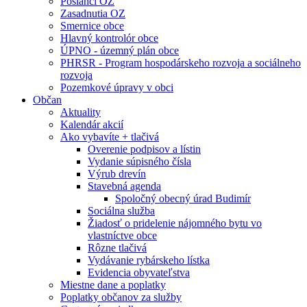
Poslanci OZ
Zasadnutia OZ
Smernice obce
Hlavný kontrolór obce
ÚPNO - územný plán obce
PHRSR - Program hospodárskeho rozvoja a sociálneho
rozvoja
Pozemkové úpravy v obci
Občan
Aktuality
Kalendár akcií
Ako vybavíte + tlačivá
Overenie podpisov a lístin
Vydanie súpisného čísla
Výrub drevín
Stavebná agenda
Spoločný obecný úrad Budimír
Sociálna služba
Žiadosť o pridelenie nájomného bytu vo
vlastníctve obce
Rôzne tlačivá
Vydávanie rybárskeho lístka
Evidencia obyvateľstva
Miestne dane a poplatky
Poplatky občanov za služby