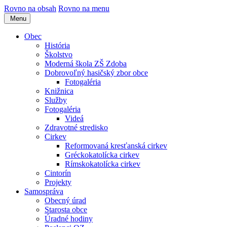
Rovno na obsah
Rovno na menu
Menu
Obec
História
Školstvo
Moderná škola ZŠ Zdoba
Dobrovoľný hasičský zbor obce
Fotogaléria
Knižnica
Služby
Fotogaléria
Videá
Zdravotné stredisko
Cirkev
Reformovaná kresťanská cirkev
Gréckokatolícka cirkev
Rímskokatolícka cirkev
Cintorín
Projekty
Samospráva
Obecný úrad
Starosta obce
Úradné hodiny