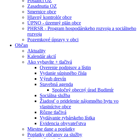
Poslanci OZ
Zasadnutia OZ
Smernice obce
Hlavný kontrolór obce
ÚPNO - územný plán obce
PHRSR - Program hospodárskeho rozvoja a sociálneho
rozvoja
Pozemkové úpravy v obci
Občan
Aktuality
Kalendár akcií
Ako vybavíte + tlačivá
Overenie podpisov a lístin
Vydanie súpisného čísla
Výrub drevín
Stavebná agenda
Spoločný obecný úrad Budimír
Sociálna služba
Žiadosť o pridelenie nájomného bytu vo
vlastníctve obce
Rôzne tlačivá
Vydávanie rybárskeho lístka
Evidencia obyvateľstva
Miestne dane a poplatky
Poplatky občanov za služby