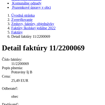
Komunálne odpady
Pozemkové úpravy v obci
Úvodná stránka
Zverejňovanie
Zmluvy, faktúry, objednávky
Faktúry školskej jedálne 2022
Faktúry
Detail faktúry 11/2200069
Detail faktúry 11/2200069
Číslo faktúry:
11/2200069
Popis plnenia:
Potraviny šj B
Cena:
25,49 EUR
Odberateľ:
obec
Dodávateľ: