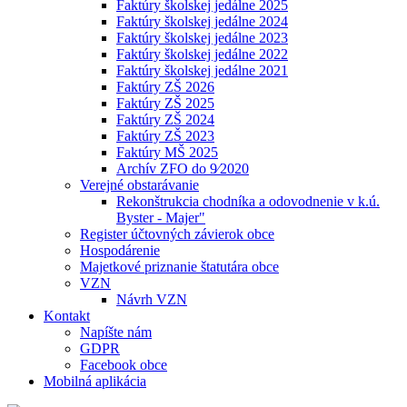
Faktúry školskej jedálne 2025
Faktúry školskej jedálne 2024
Faktúry školskej jedálne 2023
Faktúry školskej jedálne 2022
Faktúry školskej jedálne 2021
Faktúry ZŠ 2026
Faktúry ZŠ 2025
Faktúry ZŠ 2024
Faktúry ZŠ 2023
Faktúry MŠ 2025
Archív ZFO do 9⁄2020
Verejné obstarávanie
Rekonštrukcia chodníka a odovodnenie v k.ú.
Byster - Majer"
Register účtovných závierok obce
Hospodárenie
Majetkové priznanie štatutára obce
VZN
Návrh VZN
Kontakt
Napíšte nám
GDPR
Facebook obce
Mobilná aplikácia