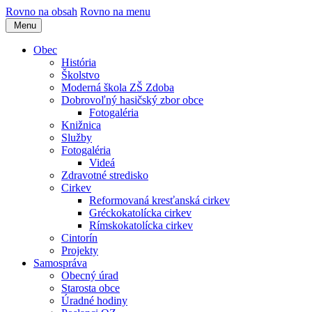
Rovno na obsah
Rovno na menu
Menu
Obec
História
Školstvo
Moderná škola ZŠ Zdoba
Dobrovoľný hasičský zbor obce
Fotogaléria
Knižnica
Služby
Fotogaléria
Videá
Zdravotné stredisko
Cirkev
Reformovaná kresťanská cirkev
Gréckokatolícka cirkev
Rímskokatolícka cirkev
Cintorín
Projekty
Samospráva
Obecný úrad
Starosta obce
Úradné hodiny