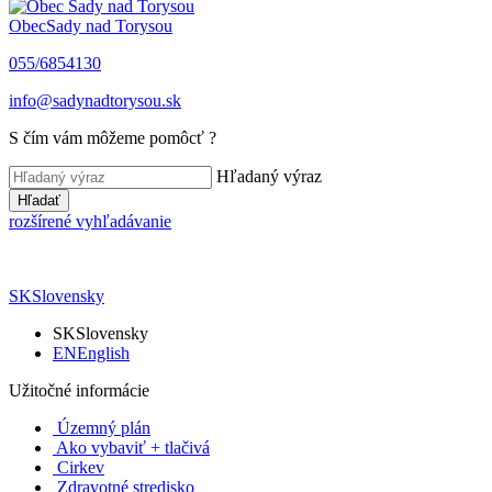
Obec
Sady nad Torysou
055/6854130
info@sadynadtorysou.sk
S čím vám môžeme pomôcť ?
Hľadaný výraz
Hľadať
rozšírené vyhľadávanie
SK
Slovensky
SK
Slovensky
EN
English
Užitočné informácie
Územný plán
Ako vybaviť + tlačivá
Cirkev
Zdravotné stredisko