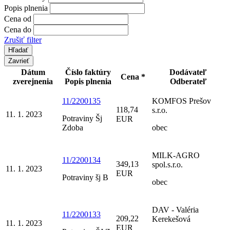
Popis plnenia
Cena od
Cena do
Zrušiť filter
Zavrieť
Dátum
Číslo faktúry
Dodávateľ
Cena *
zverejnenia
Popis plnenia
Odberateľ
11/2200135
KOMFOS Prešov
118,74
s.r.o.
11. 1. 2023
Potraviny Šj
EUR
Zdoba
obec
MILK-AGRO
11/2200134
349,13
spol.s.r.o.
11. 1. 2023
EUR
Potraviny šj B
obec
DAV - Valéria
11/2200133
209,22
Kerekešová
11. 1. 2023
EUR