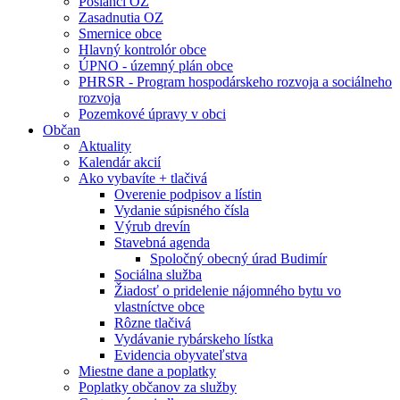
Poslanci OZ
Zasadnutia OZ
Smernice obce
Hlavný kontrolór obce
ÚPNO - územný plán obce
PHRSR - Program hospodárskeho rozvoja a sociálneho
rozvoja
Pozemkové úpravy v obci
Občan
Aktuality
Kalendár akcií
Ako vybavíte + tlačivá
Overenie podpisov a lístin
Vydanie súpisného čísla
Výrub drevín
Stavebná agenda
Spoločný obecný úrad Budimír
Sociálna služba
Žiadosť o pridelenie nájomného bytu vo
vlastníctve obce
Rôzne tlačivá
Vydávanie rybárskeho lístka
Evidencia obyvateľstva
Miestne dane a poplatky
Poplatky občanov za služby