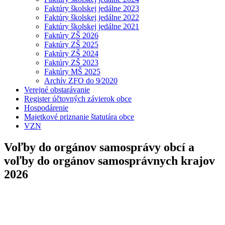
Faktúry školskej jedálne 2023
Faktúry školskej jedálne 2022
Faktúry školskej jedálne 2021
Faktúry ZŠ 2026
Faktúry ZŠ 2025
Faktúry ZŠ 2024
Faktúry ZŠ 2023
Faktúry MŠ 2025
Archív ZFO do 9⁄2020
Verejné obstarávanie
Register účtovných závierok obce
Hospodárenie
Majetkové priznanie štatutára obce
VZN
Voľby do orgánov samosprávy obcí a
voľby do orgánov samosprávnych krajov
2026