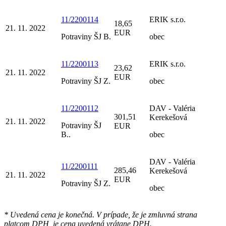
11/2200114
ERIK s.r.o.
18,65
21. 11. 2022
EUR
Potraviny ŠJ B.
obec
11/2200113
ERIK s.r.o.
23,62
21. 11. 2022
EUR
Potraviny ŠJ Z.
obec
11/2200112
DAV - Valéria
301,51
Kerekešová
21. 11. 2022
Potraviny ŠJ
EUR
B..
obec
DAV - Valéria
11/2200111
285,46
Kerekešová
21. 11. 2022
EUR
Potraviny ŠJ Z.
obec
* Uvedená cena je konečná. V prípade, že je zmluvná strana
platcom DPH, je cena uvedená vrátane DPH.