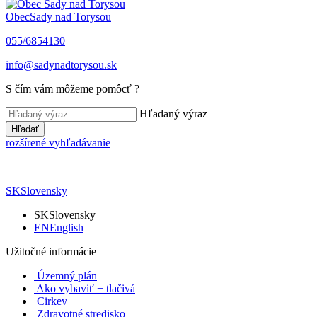
Obec
Sady nad Torysou
055/6854130
info@sadynadtorysou.sk
S čím vám môžeme pomôcť ?
Hľadaný výraz
Hľadať
rozšírené vyhľadávanie
SK
Slovensky
SK
Slovensky
EN
English
Užitočné informácie
Územný plán
Ako vybaviť + tlačivá
Cirkev
Zdravotné stredisko