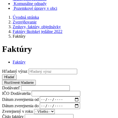
Komunálne odpady
Pozemkové úpravy v obci
Úvodná stránka
Zverejňovanie
Zmluvy, faktúry, objednávky
Faktúry školskej jedálne 2022
Faktúry
Faktúry
Faktúry
Hľadaný výraz
Hľadať
Rozšírené hľadanie
Dodávateľ
IČO Dodávatelia
Dátum zverejnenia od
Dátum zverejnenia do
Zverejnený v roku
Číslo faktúry