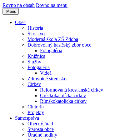
Rovno na obsah
Rovno na menu
Menu
Obec
História
Školstvo
Moderná škola ZŠ Zdoba
Dobrovoľný hasičský zbor obce
Fotogaléria
Knižnica
Služby
Fotogaléria
Videá
Zdravotné stredisko
Cirkev
Reformovaná kresťanská cirkev
Gréckokatolícka cirkev
Rímskokatolícka cirkev
Cintorín
Projekty
Samospráva
Obecný úrad
Starosta obce
Úradné hodiny