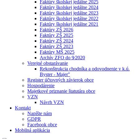
Faktúry školskej jedálne 2025
Faktúry školskej jedálne 2024
Faktúry školskej jedálne 2023
Faktúry školskej jedálne 2022
Faktúry školskej jedálne 2021
Faktúry ZŠ 2026
Faktúry ZŠ 2025
Faktúry ZŠ 2024
Faktúry ZŠ 2023
Faktúry MŠ 2025
Archív ZFO do 9⁄2020
Verejné obstarávanie
Rekonštrukcia chodníka a odovodnenie v k.ú.
Byster - Majer"
Register účtovných závierok obce
Hospodárenie
Majetkové priznanie štatutára obce
VZN
Návrh VZN
Kontakt
Napíšte nám
GDPR
Facebook obce
Mobilná aplikácia