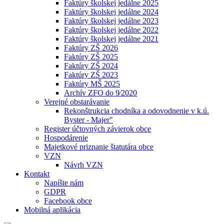
Faktúry školskej jedálne 2025
Faktúry školskej jedálne 2024
Faktúry školskej jedálne 2023
Faktúry školskej jedálne 2022
Faktúry školskej jedálne 2021
Faktúry ZŠ 2026
Faktúry ZŠ 2025
Faktúry ZŠ 2024
Faktúry ZŠ 2023
Faktúry MŠ 2025
Archív ZFO do 9⁄2020
Verejné obstarávanie
Rekonštrukcia chodníka a odovodnenie v k.ú.
Byster - Majer"
Register účtovných závierok obce
Hospodárenie
Majetkové priznanie štatutára obce
VZN
Návrh VZN
Kontakt
Napíšte nám
GDPR
Facebook obce
Mobilná aplikácia