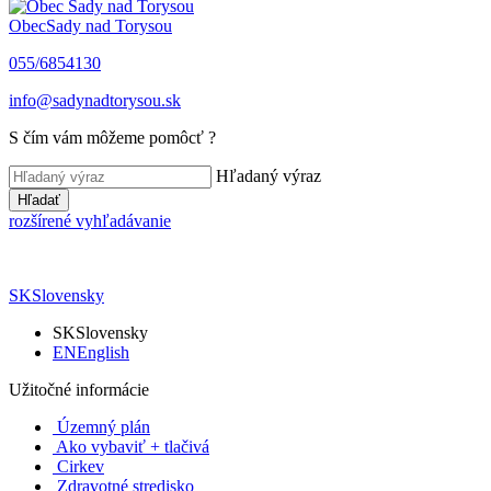
Obec
Sady nad Torysou
055/6854130
info@sadynadtorysou.sk
S čím vám môžeme pomôcť ?
Hľadaný výraz
Hľadať
rozšírené vyhľadávanie
SK
Slovensky
SK
Slovensky
EN
English
Užitočné informácie
Územný plán
Ako vybaviť + tlačivá
Cirkev
Zdravotné stredisko