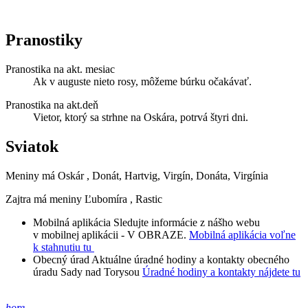
Pranostiky
Pranostika na akt. mesiac
Ak v auguste nieto rosy, môžeme búrku očakávať.
Pranostika na akt.deň
Vietor, ktorý sa strhne na Oskára, potrvá štyri dni.
Sviatok
Meniny má
Oskár
, Donát, Hartvig, Virgín, Donáta, Virgínia
Zajtra má meniny
Ľubomíra
, Rastic
Mobilná aplikácia
Sledujte informácie z nášho webu
v mobilnej aplikácii - V OBRAZE.
Mobilná aplikácia voľne
k stahnutiu tu
Obecný úrad
Aktuálne úradné hodiny a kontakty obecného
úradu Sady nad Torysou
Úradné hodiny a kontakty nájdete tu
hore