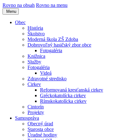
Rovno na obsah
Rovno na menu
Menu
Obec
História
Školstvo
Moderná škola ZŠ Zdoba
Dobrovoľný hasičský zbor obce
Fotogaléria
Knižnica
Služby
Fotogaléria
Videá
Zdravotné stredisko
Cirkev
Reformovaná kresťanská cirkev
Gréckokatolícka cirkev
Rímskokatolícka cirkev
Cintorín
Projekty
Samospráva
Obecný úrad
Starosta obce
Úradné hodiny