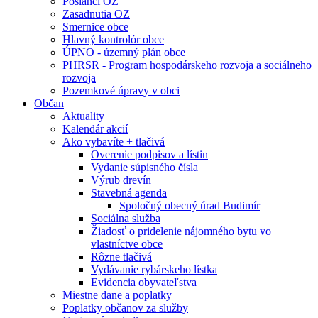
Poslanci OZ
Zasadnutia OZ
Smernice obce
Hlavný kontrolór obce
ÚPNO - územný plán obce
PHRSR - Program hospodárskeho rozvoja a sociálneho
rozvoja
Pozemkové úpravy v obci
Občan
Aktuality
Kalendár akcií
Ako vybavíte + tlačivá
Overenie podpisov a lístin
Vydanie súpisného čísla
Výrub drevín
Stavebná agenda
Spoločný obecný úrad Budimír
Sociálna služba
Žiadosť o pridelenie nájomného bytu vo
vlastníctve obce
Rôzne tlačivá
Vydávanie rybárskeho lístka
Evidencia obyvateľstva
Miestne dane a poplatky
Poplatky občanov za služby