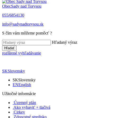
Obec
Sady nad Torysou
055/6854130
info@sadynadtorysou.sk
S čím vám môžeme pomôcť ?
Hľadaný výraz
Hľadať
rozšírené vyhľadávanie
SK
Slovensky
SK
Slovensky
EN
English
Užitočné informácie
Územný plán
Ako vybaviť + tlačivá
Cirkev
Zdravotné stredisko