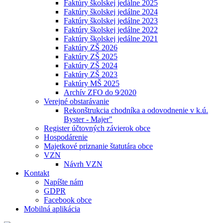
Faktúry školskej jedálne 2025
Faktúry školskej jedálne 2024
Faktúry školskej jedálne 2023
Faktúry školskej jedálne 2022
Faktúry školskej jedálne 2021
Faktúry ZŠ 2026
Faktúry ZŠ 2025
Faktúry ZŠ 2024
Faktúry ZŠ 2023
Faktúry MŠ 2025
Archív ZFO do 9⁄2020
Verejné obstarávanie
Rekonštrukcia chodníka a odovodnenie v k.ú.
Byster - Majer"
Register účtovných závierok obce
Hospodárenie
Majetkové priznanie štatutára obce
VZN
Návrh VZN
Kontakt
Napíšte nám
GDPR
Facebook obce
Mobilná aplikácia