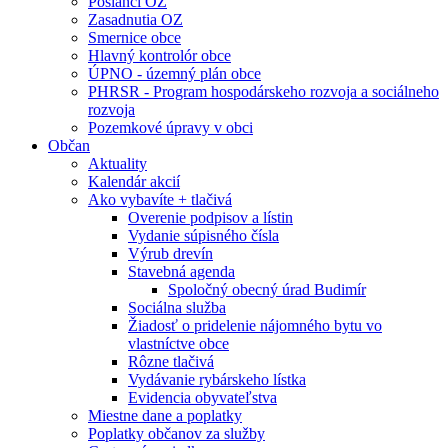
Poslanci OZ
Zasadnutia OZ
Smernice obce
Hlavný kontrolór obce
ÚPNO - územný plán obce
PHRSR - Program hospodárskeho rozvoja a sociálneho
rozvoja
Pozemkové úpravy v obci
Občan
Aktuality
Kalendár akcií
Ako vybavíte + tlačivá
Overenie podpisov a lístin
Vydanie súpisného čísla
Výrub drevín
Stavebná agenda
Spoločný obecný úrad Budimír
Sociálna služba
Žiadosť o pridelenie nájomného bytu vo
vlastníctve obce
Rôzne tlačivá
Vydávanie rybárskeho lístka
Evidencia obyvateľstva
Miestne dane a poplatky
Poplatky občanov za služby