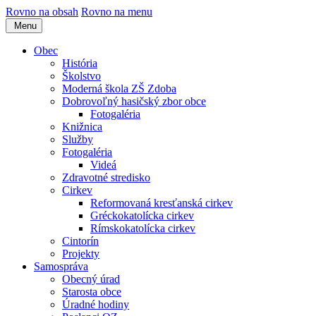
Rovno na obsah
Rovno na menu
Menu
Obec
História
Školstvo
Moderná škola ZŠ Zdoba
Dobrovoľný hasičský zbor obce
Fotogaléria
Knižnica
Služby
Fotogaléria
Videá
Zdravotné stredisko
Cirkev
Reformovaná kresťanská cirkev
Gréckokatolícka cirkev
Rímskokatolícka cirkev
Cintorín
Projekty
Samospráva
Obecný úrad
Starosta obce
Úradné hodiny