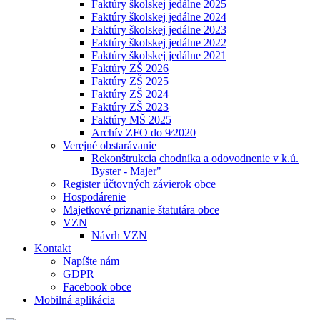
Faktúry školskej jedálne 2025
Faktúry školskej jedálne 2024
Faktúry školskej jedálne 2023
Faktúry školskej jedálne 2022
Faktúry školskej jedálne 2021
Faktúry ZŠ 2026
Faktúry ZŠ 2025
Faktúry ZŠ 2024
Faktúry ZŠ 2023
Faktúry MŠ 2025
Archív ZFO do 9⁄2020
Verejné obstarávanie
Rekonštrukcia chodníka a odovodnenie v k.ú.
Byster - Majer"
Register účtovných závierok obce
Hospodárenie
Majetkové priznanie štatutára obce
VZN
Návrh VZN
Kontakt
Napíšte nám
GDPR
Facebook obce
Mobilná aplikácia