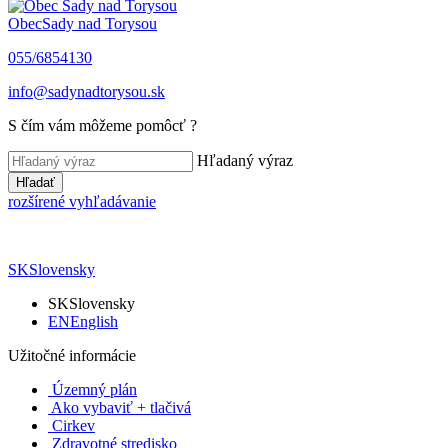
Obec
Sady nad Torysou
055/6854130
info@sadynadtorysou.sk
S čím vám môžeme pomôcť ?
Hľadaný výraz
Hľadať
rozšírené vyhľadávanie
SK
Slovensky
SK
Slovensky
EN
English
Užitočné informácie
Územný plán
Ako vybaviť + tlačivá
Cirkev
Zdravotné stredisko