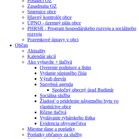
Poslanci OZ
Zasadnutia OZ
Smernice obce
Hlavný kontrolór obce
ÚPNO - územný plán obce
PHRSR - Program hospodárskeho rozvoja a sociálneho
rozvoja
Pozemkové úpravy v obci
Občan
Aktuality
Kalendár akcií
Ako vybavíte + tlačivá
Overenie podpisov a lístin
Vydanie súpisného čísla
Výrub drevín
Stavebná agenda
Spoločný obecný úrad Budimír
Sociálna služba
Žiadosť o pridelenie nájomného bytu vo
vlastníctve obce
Rôzne tlačivá
Vydávanie rybárskeho lístka
Evidencia obyvateľstva
Miestne dane a poplatky
Poplatky občanov za služby