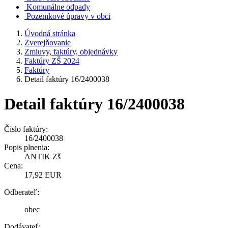
Komunálne odpady
Pozemkové úpravy v obci
Úvodná stránka
Zverejňovanie
Zmluvy, faktúry, objednávky
Faktúry ZŠ 2024
Faktúry
Detail faktúry 16/2400038
Detail faktúry 16/2400038
Číslo faktúry:
16/2400038
Popis plnenia:
ANTIK Zš
Cena:
17,92 EUR
Odberateľ:
obec
Dodávateľ: