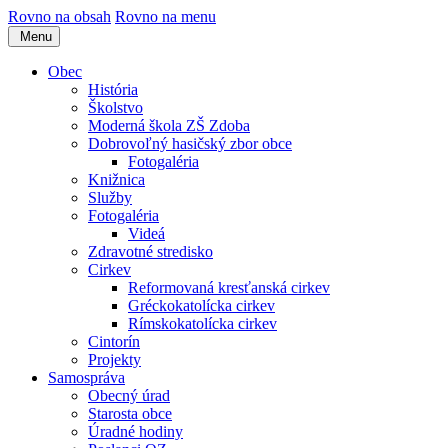
Rovno na obsah
Rovno na menu
Menu
Obec
História
Školstvo
Moderná škola ZŠ Zdoba
Dobrovoľný hasičský zbor obce
Fotogaléria
Knižnica
Služby
Fotogaléria
Videá
Zdravotné stredisko
Cirkev
Reformovaná kresťanská cirkev
Gréckokatolícka cirkev
Rímskokatolícka cirkev
Cintorín
Projekty
Samospráva
Obecný úrad
Starosta obce
Úradné hodiny