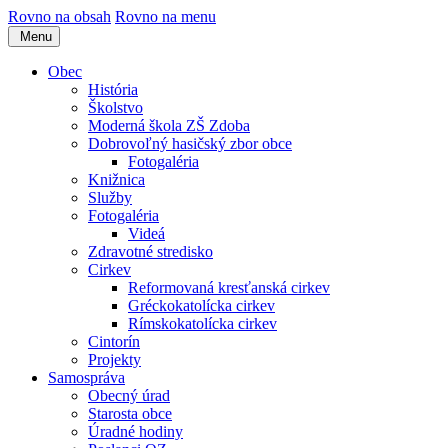
Rovno na obsah
Rovno na menu
Menu
Obec
História
Školstvo
Moderná škola ZŠ Zdoba
Dobrovoľný hasičský zbor obce
Fotogaléria
Knižnica
Služby
Fotogaléria
Videá
Zdravotné stredisko
Cirkev
Reformovaná kresťanská cirkev
Gréckokatolícka cirkev
Rímskokatolícka cirkev
Cintorín
Projekty
Samospráva
Obecný úrad
Starosta obce
Úradné hodiny