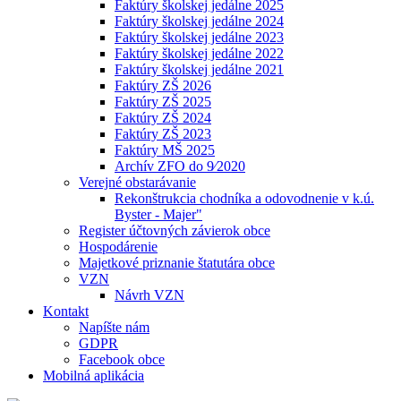
Faktúry školskej jedálne 2025
Faktúry školskej jedálne 2024
Faktúry školskej jedálne 2023
Faktúry školskej jedálne 2022
Faktúry školskej jedálne 2021
Faktúry ZŠ 2026
Faktúry ZŠ 2025
Faktúry ZŠ 2024
Faktúry ZŠ 2023
Faktúry MŠ 2025
Archív ZFO do 9⁄2020
Verejné obstarávanie
Rekonštrukcia chodníka a odovodnenie v k.ú.
Byster - Majer"
Register účtovných závierok obce
Hospodárenie
Majetkové priznanie štatutára obce
VZN
Návrh VZN
Kontakt
Napíšte nám
GDPR
Facebook obce
Mobilná aplikácia