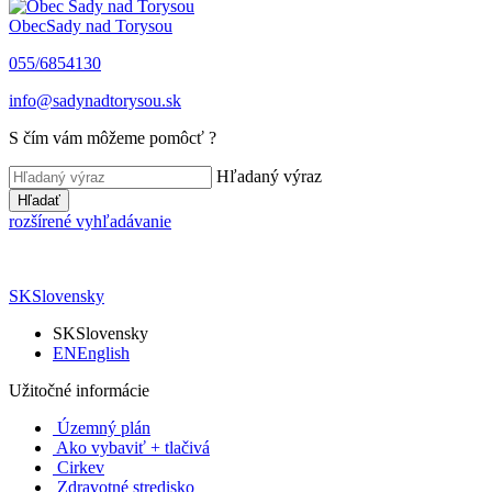
Obec
Sady nad Torysou
055/6854130
info@sadynadtorysou.sk
S čím vám môžeme pomôcť ?
Hľadaný výraz
Hľadať
rozšírené vyhľadávanie
SK
Slovensky
SK
Slovensky
EN
English
Užitočné informácie
Územný plán
Ako vybaviť + tlačivá
Cirkev
Zdravotné stredisko