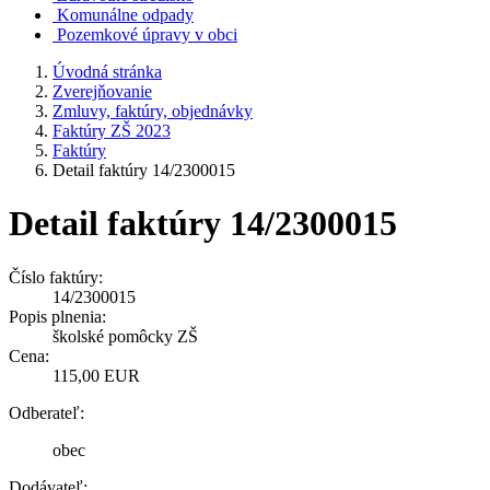
Komunálne odpady
Pozemkové úpravy v obci
Úvodná stránka
Zverejňovanie
Zmluvy, faktúry, objednávky
Faktúry ZŠ 2023
Faktúry
Detail faktúry 14/2300015
Detail faktúry 14/2300015
Číslo faktúry:
14/2300015
Popis plnenia:
školské pomôcky ZŠ
Cena:
115,00 EUR
Odberateľ:
obec
Dodávateľ: