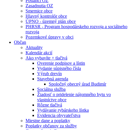
Poslanci OZ
Zasadnutia OZ
Smernice obce
Hlavný kontrolór obce
ÚPNO - územný plán obce
PHRSR - Program hospodárskeho rozvoja a sociálneho
rozvoja
Pozemkové úpravy v obci
Občan
Aktuality
Kalendár akcií
Ako vybavíte + tlačivá
Overenie podpisov a lístin
Vydanie súpisného čísla
Výrub drevín
Stavebná agenda
Spoločný obecný úrad Budimír
Sociálna služba
Žiadosť o pridelenie nájomného bytu vo
vlastníctve obce
Rôzne tlačivá
Vydávanie rybárskeho lístka
Evidencia obyvateľstva
Miestne dane a poplatky
Poplatky občanov za služby