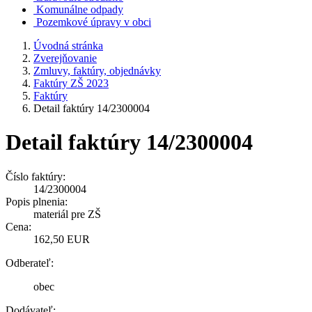
Komunálne odpady
Pozemkové úpravy v obci
Úvodná stránka
Zverejňovanie
Zmluvy, faktúry, objednávky
Faktúry ZŠ 2023
Faktúry
Detail faktúry 14/2300004
Detail faktúry 14/2300004
Číslo faktúry:
14/2300004
Popis plnenia:
materiál pre ZŠ
Cena:
162,50 EUR
Odberateľ:
obec
Dodávateľ: