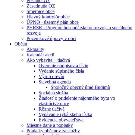
Poslanci OZ
Zasadnutia OZ
Smernice obce
Hlavný kontrolór obce
ÚPNO - územný plán obce
PHRSR - Program hospodárskeho rozvoja a sociálneho
rozvoja
Pozemkové úpravy v obci
Občan
Aktuality
Kalendár akcií
Ako vybavíte + tlačivá
Overenie podpisov a lístin
Vydanie súpisného čísla
Výrub drevín
Stavebná agenda
Spoločný obecný úrad Budimír
Sociálna služba
Žiadosť o pridelenie nájomného bytu vo
vlastníctve obce
Rôzne tlačivá
Vydávanie rybárskeho lístka
Evidencia obyvateľstva
Miestne dane a poplatky
Poplatky občanov za služby