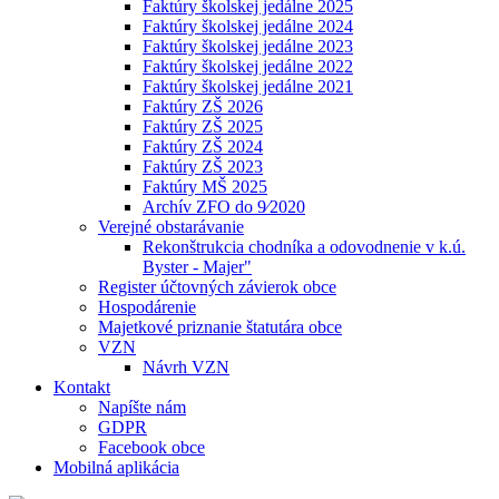
Faktúry školskej jedálne 2025
Faktúry školskej jedálne 2024
Faktúry školskej jedálne 2023
Faktúry školskej jedálne 2022
Faktúry školskej jedálne 2021
Faktúry ZŠ 2026
Faktúry ZŠ 2025
Faktúry ZŠ 2024
Faktúry ZŠ 2023
Faktúry MŠ 2025
Archív ZFO do 9⁄2020
Verejné obstarávanie
Rekonštrukcia chodníka a odovodnenie v k.ú.
Byster - Majer"
Register účtovných závierok obce
Hospodárenie
Majetkové priznanie štatutára obce
VZN
Návrh VZN
Kontakt
Napíšte nám
GDPR
Facebook obce
Mobilná aplikácia