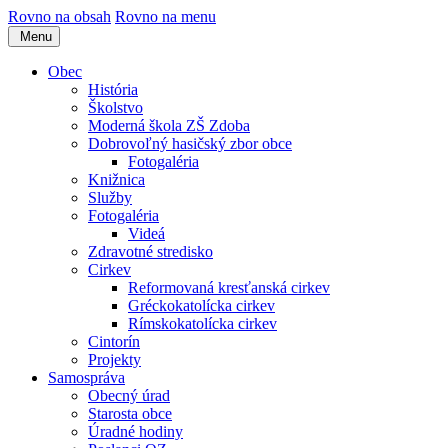
Rovno na obsah
Rovno na menu
Menu
Obec
História
Školstvo
Moderná škola ZŠ Zdoba
Dobrovoľný hasičský zbor obce
Fotogaléria
Knižnica
Služby
Fotogaléria
Videá
Zdravotné stredisko
Cirkev
Reformovaná kresťanská cirkev
Gréckokatolícka cirkev
Rímskokatolícka cirkev
Cintorín
Projekty
Samospráva
Obecný úrad
Starosta obce
Úradné hodiny