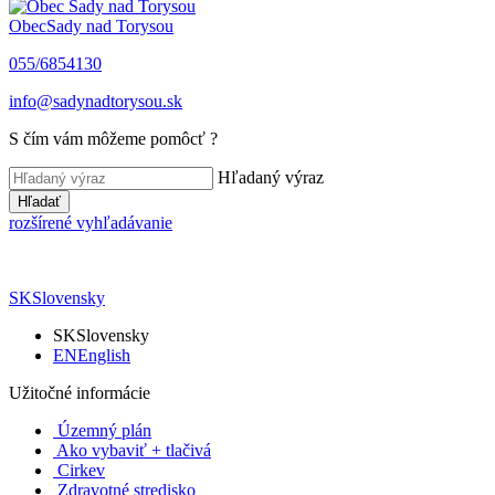
Obec
Sady nad Torysou
055/6854130
info@sadynadtorysou.sk
S čím vám môžeme pomôcť ?
Hľadaný výraz
Hľadať
rozšírené vyhľadávanie
SK
Slovensky
SK
Slovensky
EN
English
Užitočné informácie
Územný plán
Ako vybaviť + tlačivá
Cirkev
Zdravotné stredisko