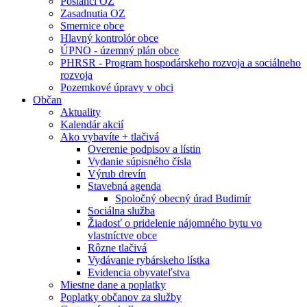
Poslanci OZ
Zasadnutia OZ
Smernice obce
Hlavný kontrolór obce
ÚPNO - územný plán obce
PHRSR - Program hospodárskeho rozvoja a sociálneho
rozvoja
Pozemkové úpravy v obci
Občan
Aktuality
Kalendár akcií
Ako vybavíte + tlačivá
Overenie podpisov a lístin
Vydanie súpisného čísla
Výrub drevín
Stavebná agenda
Spoločný obecný úrad Budimír
Sociálna služba
Žiadosť o pridelenie nájomného bytu vo
vlastníctve obce
Rôzne tlačivá
Vydávanie rybárskeho lístka
Evidencia obyvateľstva
Miestne dane a poplatky
Poplatky občanov za služby