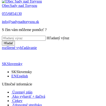
Obec
Sady nad Torysou
055/6854130
info@sadynadtorysou.sk
S čím vám môžeme pomôcť ?
Hľadaný výraz
Hľadať
rozšírené vyhľadávanie
SK
Slovensky
SK
Slovensky
EN
English
Užitočné informácie
Územný plán
Ako vybaviť + tlačivá
Cirkev
Zdravotné stredisko