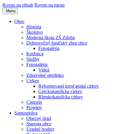
Rovno na obsah
Rovno na menu
Menu
Obec
História
Školstvo
Moderná škola ZŠ Zdoba
Dobrovoľný hasičský zbor obce
Fotogaléria
Knižnica
Služby
Fotogaléria
Videá
Zdravotné stredisko
Cirkev
Reformovaná kresťanská cirkev
Gréckokatolícka cirkev
Rímskokatolícka cirkev
Cintorín
Projekty
Samospráva
Obecný úrad
Starosta obce
Úradné hodiny