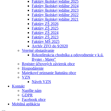
Faktúry školskej jedálne 2025
Faktúry školskej jedálne 2024
Faktúry školskej jedálne 2023
Faktúry školskej jedálne 2022
Faktúry školskej jedálne 2021
Faktúry ZŠ 2026
Faktúry ZŠ 2025
Faktúry ZŠ 2024
Faktúry ZŠ 2023
Faktúry MŠ 2025
Archív ZFO do 9⁄2020
Verejné obstarávanie
Rekonštrukcia chodníka a odovodnenie v k.ú.
Byster - Majer"
Register účtovných závierok obce
Hospodárenie
Majetkové priznanie štatutára obce
VZN
Návrh VZN
Kontakt
Napíšte nám
GDPR
Facebook obce
Mobilná aplikácia