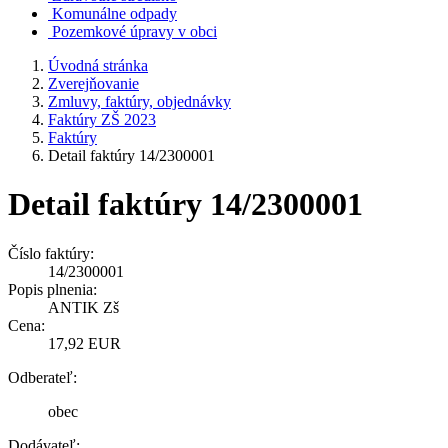
Komunálne odpady
Pozemkové úpravy v obci
Úvodná stránka
Zverejňovanie
Zmluvy, faktúry, objednávky
Faktúry ZŠ 2023
Faktúry
Detail faktúry 14/2300001
Detail faktúry 14/2300001
Číslo faktúry:
14/2300001
Popis plnenia:
ANTIK Zš
Cena:
17,92 EUR
Odberateľ:
obec
Dodávateľ: