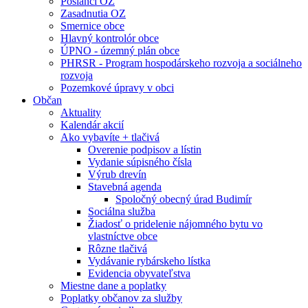
Poslanci OZ
Zasadnutia OZ
Smernice obce
Hlavný kontrolór obce
ÚPNO - územný plán obce
PHRSR - Program hospodárskeho rozvoja a sociálneho
rozvoja
Pozemkové úpravy v obci
Občan
Aktuality
Kalendár akcií
Ako vybavíte + tlačivá
Overenie podpisov a lístin
Vydanie súpisného čísla
Výrub drevín
Stavebná agenda
Spoločný obecný úrad Budimír
Sociálna služba
Žiadosť o pridelenie nájomného bytu vo
vlastníctve obce
Rôzne tlačivá
Vydávanie rybárskeho lístka
Evidencia obyvateľstva
Miestne dane a poplatky
Poplatky občanov za služby