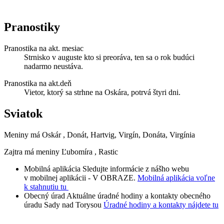
Pranostiky
Pranostika na akt. mesiac
Strnisko v auguste kto si preoráva, ten sa o rok budúci
nadarmo neustáva.
Pranostika na akt.deň
Vietor, ktorý sa strhne na Oskára, potrvá štyri dni.
Sviatok
Meniny má
Oskár
, Donát, Hartvig, Virgín, Donáta, Virgínia
Zajtra má meniny
Ľubomíra
, Rastic
Mobilná aplikácia
Sledujte informácie z nášho webu
v mobilnej aplikácii - V OBRAZE.
Mobilná aplikácia voľne
k stahnutiu tu
Obecný úrad
Aktuálne úradné hodiny a kontakty obecného
úradu Sady nad Torysou
Úradné hodiny a kontakty nájdete tu