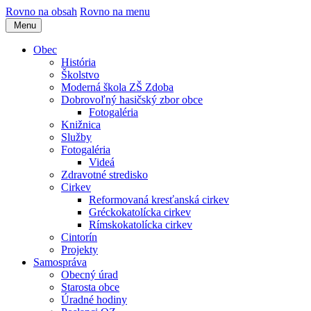
Rovno na obsah
Rovno na menu
Menu
Obec
História
Školstvo
Moderná škola ZŠ Zdoba
Dobrovoľný hasičský zbor obce
Fotogaléria
Knižnica
Služby
Fotogaléria
Videá
Zdravotné stredisko
Cirkev
Reformovaná kresťanská cirkev
Gréckokatolícka cirkev
Rímskokatolícka cirkev
Cintorín
Projekty
Samospráva
Obecný úrad
Starosta obce
Úradné hodiny