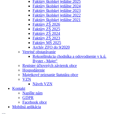
Faktúry školskej jedálne 2025
Faktúry školskej jedálne 2024
Faktúry školskej jedálne 2023
Faktúry školskej jedálne 2022
Faktúry školskej jedálne 2021
Faktúry ZŠ 2026
Faktúry ZŠ 2025
Faktúry ZŠ 2024
Faktúry ZŠ 2023
Faktúry MŠ 2025
Archív ZFO do 9⁄2020
Verejné obstarávanie
Rekonštrukcia chodníka a odovodnenie v k.ú.
Byster - Majer"
Register účtovných závierok obce
Hospodárenie
Majetkové priznanie štatutára obce
VZN
Návrh VZN
Kontakt
Napíšte nám
GDPR
Facebook obce
Mobilná aplikácia