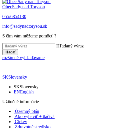
Obec
Sady nad Torysou
055/6854130
info@sadynadtorysou.sk
S čím vám môžeme pomôcť ?
Hľadaný výraz
Hľadať
rozšírené vyhľadávanie
SK
Slovensky
SK
Slovensky
EN
English
Užitočné informácie
Územný plán
Ako vybaviť + tlačivá
Cirkev
Zdravotné stredisko