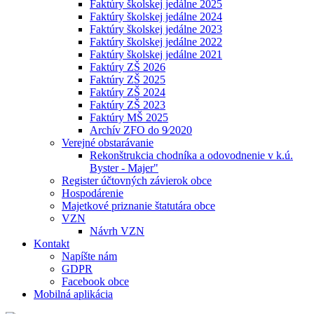
Faktúry školskej jedálne 2025
Faktúry školskej jedálne 2024
Faktúry školskej jedálne 2023
Faktúry školskej jedálne 2022
Faktúry školskej jedálne 2021
Faktúry ZŠ 2026
Faktúry ZŠ 2025
Faktúry ZŠ 2024
Faktúry ZŠ 2023
Faktúry MŠ 2025
Archív ZFO do 9⁄2020
Verejné obstarávanie
Rekonštrukcia chodníka a odovodnenie v k.ú.
Byster - Majer"
Register účtovných závierok obce
Hospodárenie
Majetkové priznanie štatutára obce
VZN
Návrh VZN
Kontakt
Napíšte nám
GDPR
Facebook obce
Mobilná aplikácia