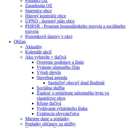
Poslanci OZ
Zasadnutia OZ
Smernice obce
Hlavný kontrolór obce
ÚPNO - územný plán obce
PHRSR - Program hospodárskeho rozvoja a sociálneho
rozvoja
Pozemkové úpravy v obci
Občan
Aktuality
Kalendár akcií
Ako vybavíte + tlačivá
Overenie podpisov a lístin
Vydanie súpisného čísla
Výrub drevín
Stavebná agenda
Spoločný obecný úrad Budimír
Sociálna služba
Žiadosť o pridelenie nájomného bytu vo
vlastníctve obce
Rôzne tlačivá
Vydávanie rybárskeho lístka
Evidencia obyvateľstva
Miestne dane a poplatky
Poplatky občanov za služby