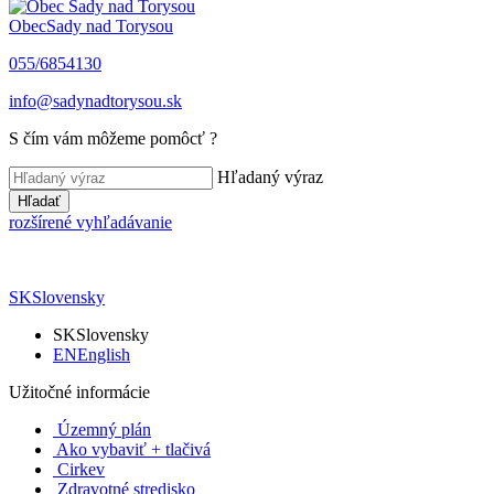
Obec
Sady nad Torysou
055/6854130
info@sadynadtorysou.sk
S čím vám môžeme pomôcť ?
Hľadaný výraz
Hľadať
rozšírené vyhľadávanie
SK
Slovensky
SK
Slovensky
EN
English
Užitočné informácie
Územný plán
Ako vybaviť + tlačivá
Cirkev
Zdravotné stredisko