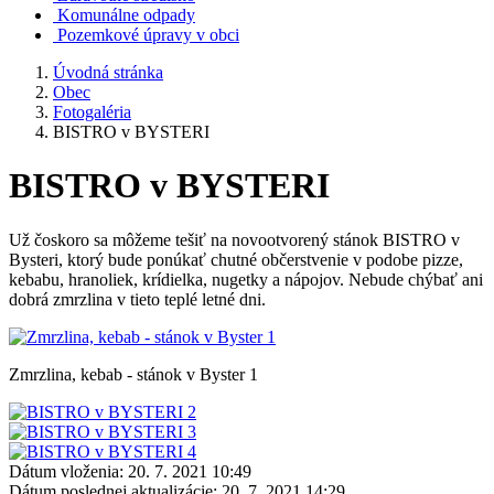
Komunálne odpady
Pozemkové úpravy v obci
Úvodná stránka
Obec
Fotogaléria
BISTRO v BYSTERI
BISTRO v BYSTERI
Už čoskoro sa môžeme tešiť na novootvorený stánok BISTRO v
Bysteri, ktorý bude ponúkať chutné občerstvenie v podobe pizze,
kebabu, hranoliek, krídielka, nugetky a nápojov. Nebude chýbať ani
dobrá zmrzlina v tieto teplé letné dni.
Zmrzlina, kebab - stánok v Byster 1
Dátum vloženia:
20. 7. 2021 10:49
Dátum poslednej aktualizácie:
20. 7. 2021 14:29