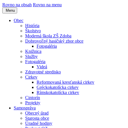
Rovno na obsah
Rovno na menu
Menu
Obec
História
Školstvo
Moderná škola ZŠ Zdoba
Dobrovoľný hasičský zbor obce
Fotogaléria
Knižnica
Služby
Fotogaléria
Videá
Zdravotné stredisko
Cirkev
Reformovaná kresťanská cirkev
Gréckokatolícka cirkev
Rímskokatolícka cirkev
Cintorín
Projekty
Samospráva
Obecný úrad
Starosta obce
Úradné hodiny