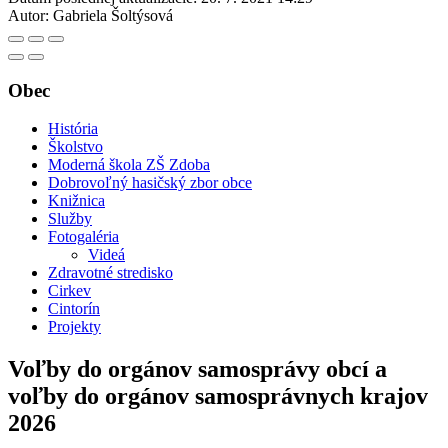
Autor:
Gabriela Šoltýsová
Obec
História
Školstvo
Moderná škola ZŠ Zdoba
Dobrovoľný hasičský zbor obce
Knižnica
Služby
Fotogaléria
Videá
Zdravotné stredisko
Cirkev
Cintorín
Projekty
Voľby do orgánov samosprávy obcí a
voľby do orgánov samosprávnych krajov
2026