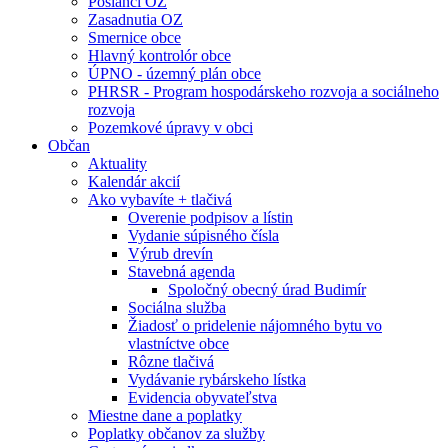
Poslanci OZ
Zasadnutia OZ
Smernice obce
Hlavný kontrolór obce
ÚPNO - územný plán obce
PHRSR - Program hospodárskeho rozvoja a sociálneho
rozvoja
Pozemkové úpravy v obci
Občan
Aktuality
Kalendár akcií
Ako vybavíte + tlačivá
Overenie podpisov a lístin
Vydanie súpisného čísla
Výrub drevín
Stavebná agenda
Spoločný obecný úrad Budimír
Sociálna služba
Žiadosť o pridelenie nájomného bytu vo
vlastníctve obce
Rôzne tlačivá
Vydávanie rybárskeho lístka
Evidencia obyvateľstva
Miestne dane a poplatky
Poplatky občanov za služby