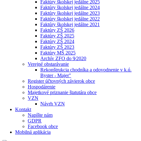
Faktúry školskej jedálne 2025
Faktúry školskej jedálne 2024
Faktúry školskej jedálne 2023
Faktúry školskej jedálne 2022
Faktúry školskej jedálne 2021
Faktúry ZŠ 2026
Faktúry ZŠ 2025
Faktúry ZŠ 2024
Faktúry ZŠ 2023
Faktúry MŠ 2025
Archív ZFO do 9⁄2020
Verejné obstarávanie
Rekonštrukcia chodníka a odovodnenie v k.ú.
Byster - Majer"
Register účtovných závierok obce
Hospodárenie
Majetkové priznanie štatutára obce
VZN
Návrh VZN
Kontakt
Napíšte nám
GDPR
Facebook obce
Mobilná aplikácia