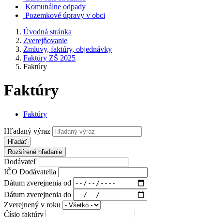
Komunálne odpady
Pozemkové úpravy v obci
Úvodná stránka
Zverejňovanie
Zmluvy, faktúry, objednávky
Faktúry ZŠ 2025
Faktúry
Faktúry
Faktúry
Hľadaný výraz
Hľadať
Rozšírené hľadanie
Dodávateľ
IČO Dodávatelia
Dátum zverejnenia od
Dátum zverejnenia do
Zverejnený v roku
Číslo faktúry