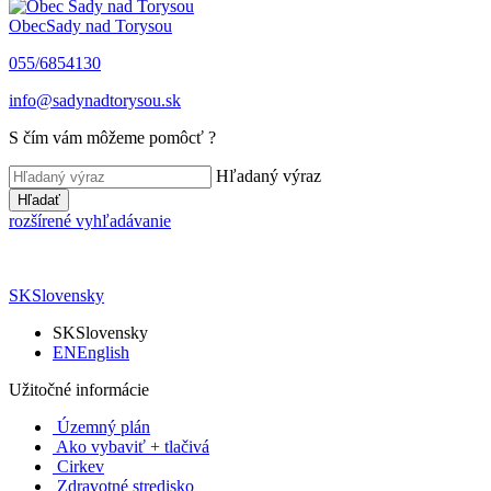
Obec
Sady nad Torysou
055/6854130
info@sadynadtorysou.sk
S čím vám môžeme pomôcť ?
Hľadaný výraz
Hľadať
rozšírené vyhľadávanie
SK
Slovensky
SK
Slovensky
EN
English
Užitočné informácie
Územný plán
Ako vybaviť + tlačivá
Cirkev
Zdravotné stredisko