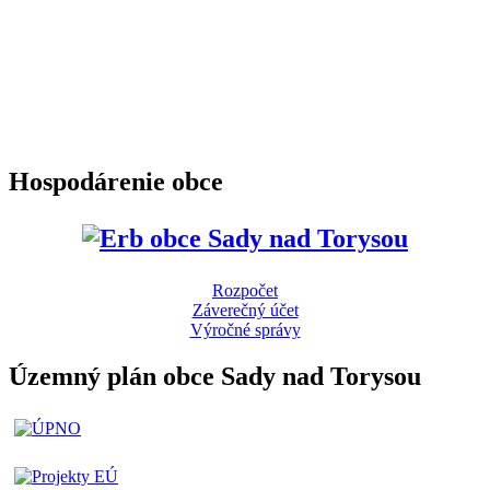
Hospodárenie obce
Rozpočet
Záverečný účet
Výročné správy
Územný plán obce Sady nad Torysou