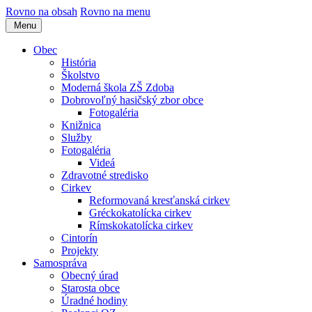
Rovno na obsah
Rovno na menu
Menu
Obec
História
Školstvo
Moderná škola ZŠ Zdoba
Dobrovoľný hasičský zbor obce
Fotogaléria
Knižnica
Služby
Fotogaléria
Videá
Zdravotné stredisko
Cirkev
Reformovaná kresťanská cirkev
Gréckokatolícka cirkev
Rímskokatolícka cirkev
Cintorín
Projekty
Samospráva
Obecný úrad
Starosta obce
Úradné hodiny