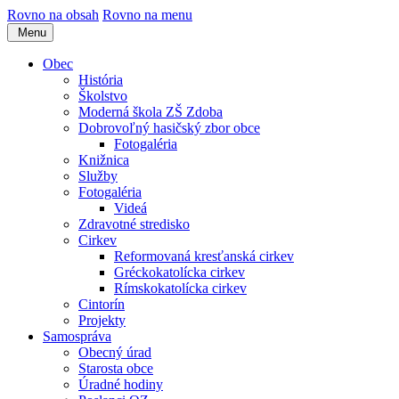
Rovno na obsah
Rovno na menu
Menu
Obec
História
Školstvo
Moderná škola ZŠ Zdoba
Dobrovoľný hasičský zbor obce
Fotogaléria
Knižnica
Služby
Fotogaléria
Videá
Zdravotné stredisko
Cirkev
Reformovaná kresťanská cirkev
Gréckokatolícka cirkev
Rímskokatolícka cirkev
Cintorín
Projekty
Samospráva
Obecný úrad
Starosta obce
Úradné hodiny