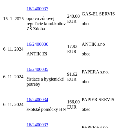
16/2400037
GAS-EL SERVIS
240,00
oprava zónovej
15. 1. 2025
EUR
regulácie kond.kotlov
obec
ZŠ Zdoba
16/2400036
ANTIK s.r.o
17,92
6. 11. 2024
EUR
ANTIK Zš
obec
16/2400035
PAPERA s.r.o.
91,62
6. 11. 2024
čistiace a hygienické
EUR
obec
potreby
16/2400034
PAPIER SERVIS
166,00
6. 11. 2024
EUR
školské pomôcky HN
obec
16/2400033
PAPERA s.r.o.