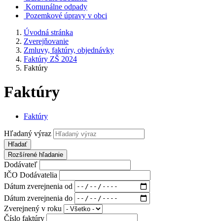
Komunálne odpady
Pozemkové úpravy v obci
Úvodná stránka
Zverejňovanie
Zmluvy, faktúry, objednávky
Faktúry ZŠ 2024
Faktúry
Faktúry
Faktúry
Hľadaný výraz
Hľadať
Rozšírené hľadanie
Dodávateľ
IČO Dodávatelia
Dátum zverejnenia od
Dátum zverejnenia do
Zverejnený v roku
Číslo faktúry