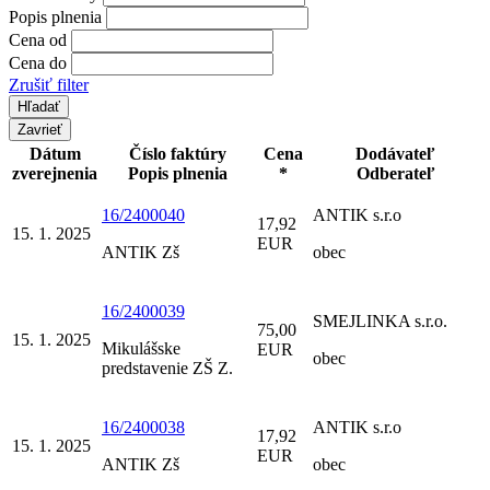
Popis plnenia
Cena od
Cena do
Zrušiť filter
Zavrieť
Dátum
Číslo faktúry
Cena
Dodávateľ
zverejnenia
Popis plnenia
*
Odberateľ
16/2400040
ANTIK s.r.o
17,92
15. 1. 2025
EUR
ANTIK Zš
obec
16/2400039
SMEJLINKA s.r.o.
75,00
15. 1. 2025
Mikulášske
EUR
obec
predstavenie ZŠ Z.
16/2400038
ANTIK s.r.o
17,92
15. 1. 2025
EUR
ANTIK Zš
obec