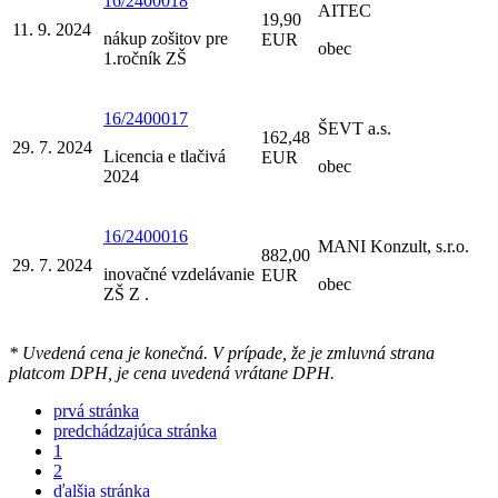
16/2400018
AITEC
19,90
11. 9. 2024
nákup zošitov pre
EUR
obec
1.ročník ZŠ
16/2400017
ŠEVT a.s.
162,48
29. 7. 2024
Licencia e tlačivá
EUR
obec
2024
16/2400016
MANI Konzult, s.r.o.
882,00
29. 7. 2024
inovačné vzdelávanie
EUR
obec
ZŠ Z .
* Uvedená cena je konečná. V prípade, že je zmluvná strana
platcom DPH, je cena uvedená vrátane DPH.
prvá stránka
predchádzajúca stránka
1
2
ďalšia stránka