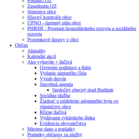
Poslanci OZ
Zasadnutia OZ
Smernice obce
Hlavný kontrolór obce
ÚPNO - územný plán obce
PHRSR - Program hospodárskeho rozvoja a sociálneho
rozvoja
Pozemkové úpravy v obci
Občan
Aktuality
Kalendár akcií
Ako vybavíte + tlačivá
Overenie podpisov a lístin
Vydanie súpisného čísla
Výrub drevín
Stavebná agenda
Spoločný obecný úrad Budimír
Sociálna služba
Žiadosť o pridelenie nájomného bytu vo
vlastníctve obce
Rôzne tlačivá
Vydávanie rybárskeho lístka
Evidencia obyvateľstva
Miestne dane a poplatky
Poplatky občanov za služby