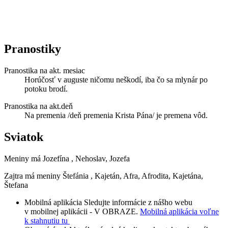
Pranostiky
Pranostika na akt. mesiac
Horúčosť v auguste ničomu neškodí, iba čo sa mlynár po
potoku brodí.
Pranostika na akt.deň
Na premenia /deň premenia Krista Pána/ je premena vôd.
Sviatok
Meniny má
Jozefína
, Nehoslav, Jozefa
Zajtra má meniny
Štefánia
, Kajetán, Afra, Afrodita, Kajetána,
Štefana
Mobilná aplikácia
Sledujte informácie z nášho webu
v mobilnej aplikácii - V OBRAZE.
Mobilná aplikácia voľne
k stahnutiu tu