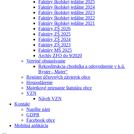
Faktúry školskej jedálne 2025
Faktúry školskej jedálne 2024
Faktúry školskej jedálne 2023
Faktúry školskej jedálne 2022
Faktúry školskej jedálne 2021
Faktúry ZŠ 2026
Faktúry ZŠ 2025
Faktúry ZŠ 2024
Faktúry ZŠ 2023
Faktúry MŠ 2025
Archív ZFO do 9⁄2020
Verejné obstarávanie
Rekonštrukcia chodníka a odovodnenie v k.ú.
Byster - Majer"
Register účtovných závierok obce
Hospodárenie
Majetkové priznanie štatutára obce
VZN
Návrh VZN
Kontakt
Napíšte nám
GDPR
Facebook obce
Mobilná aplikácia