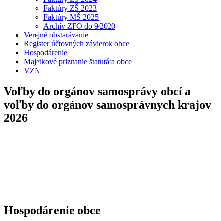
Faktúry ZŠ 2023
Faktúry MŠ 2025
Archív ZFO do 9⁄2020
Verejné obstarávanie
Register účtovných závierok obce
Hospodárenie
Majetkové priznanie štatutára obce
VZN
Voľby do orgánov samosprávy obcí a
voľby do orgánov samosprávnych krajov
2026
Hospodárenie obce