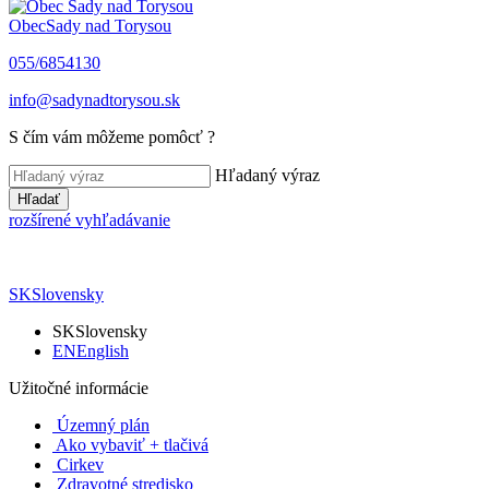
Obec
Sady nad Torysou
055/6854130
info@sadynadtorysou.sk
S čím vám môžeme pomôcť ?
Hľadaný výraz
Hľadať
rozšírené vyhľadávanie
SK
Slovensky
SK
Slovensky
EN
English
Užitočné informácie
Územný plán
Ako vybaviť + tlačivá
Cirkev
Zdravotné stredisko