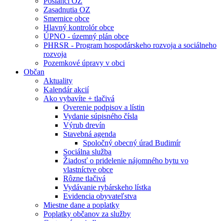
Poslanci OZ
Zasadnutia OZ
Smernice obce
Hlavný kontrolór obce
ÚPNO - územný plán obce
PHRSR - Program hospodárskeho rozvoja a sociálneho
rozvoja
Pozemkové úpravy v obci
Občan
Aktuality
Kalendár akcií
Ako vybavíte + tlačivá
Overenie podpisov a lístin
Vydanie súpisného čísla
Výrub drevín
Stavebná agenda
Spoločný obecný úrad Budimír
Sociálna služba
Žiadosť o pridelenie nájomného bytu vo
vlastníctve obce
Rôzne tlačivá
Vydávanie rybárskeho lístka
Evidencia obyvateľstva
Miestne dane a poplatky
Poplatky občanov za služby