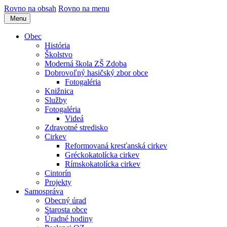
Rovno na obsah
Rovno na menu
Menu
Obec
História
Školstvo
Moderná škola ZŠ Zdoba
Dobrovoľný hasičský zbor obce
Fotogaléria
Knižnica
Služby
Fotogaléria
Videá
Zdravotné stredisko
Cirkev
Reformovaná kresťanská cirkev
Gréckokatolícka cirkev
Rímskokatolícka cirkev
Cintorín
Projekty
Samospráva
Obecný úrad
Starosta obce
Úradné hodiny