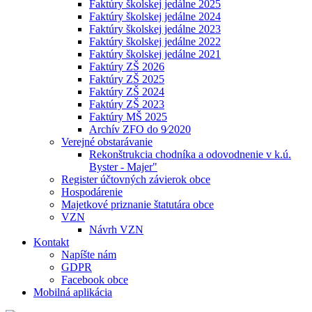
Faktúry školskej jedálne 2025
Faktúry školskej jedálne 2024
Faktúry školskej jedálne 2023
Faktúry školskej jedálne 2022
Faktúry školskej jedálne 2021
Faktúry ZŠ 2026
Faktúry ZŠ 2025
Faktúry ZŠ 2024
Faktúry ZŠ 2023
Faktúry MŠ 2025
Archív ZFO do 9⁄2020
Verejné obstarávanie
Rekonštrukcia chodníka a odovodnenie v k.ú.
Byster - Majer"
Register účtovných závierok obce
Hospodárenie
Majetkové priznanie štatutára obce
VZN
Návrh VZN
Kontakt
Napíšte nám
GDPR
Facebook obce
Mobilná aplikácia