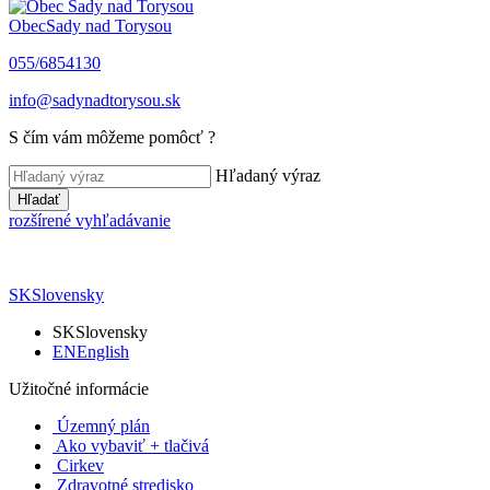
Obec
Sady nad Torysou
055/6854130
info@sadynadtorysou.sk
S čím vám môžeme pomôcť ?
Hľadaný výraz
Hľadať
rozšírené vyhľadávanie
SK
Slovensky
SK
Slovensky
EN
English
Užitočné informácie
Územný plán
Ako vybaviť + tlačivá
Cirkev
Zdravotné stredisko