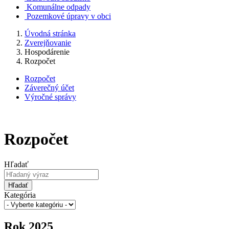
Komunálne odpady
Pozemkové úpravy v obci
Úvodná stránka
Zverejňovanie
Hospodárenie
Rozpočet
Rozpočet
Záverečný účet
Výročné správy
Rozpočet
Hľadať
Hľadať
Kategória
Rok 2025