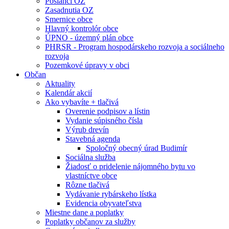
Poslanci OZ
Zasadnutia OZ
Smernice obce
Hlavný kontrolór obce
ÚPNO - územný plán obce
PHRSR - Program hospodárskeho rozvoja a sociálneho
rozvoja
Pozemkové úpravy v obci
Občan
Aktuality
Kalendár akcií
Ako vybavíte + tlačivá
Overenie podpisov a lístin
Vydanie súpisného čísla
Výrub drevín
Stavebná agenda
Spoločný obecný úrad Budimír
Sociálna služba
Žiadosť o pridelenie nájomného bytu vo
vlastníctve obce
Rôzne tlačivá
Vydávanie rybárskeho lístka
Evidencia obyvateľstva
Miestne dane a poplatky
Poplatky občanov za služby