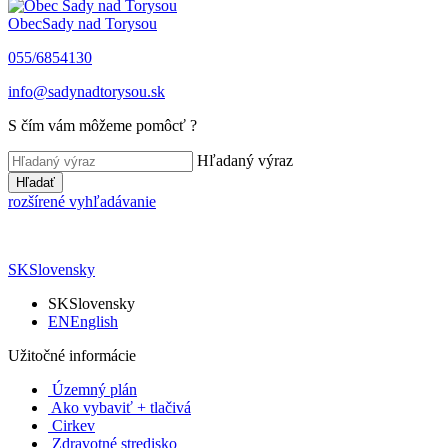
Obec
Sady nad Torysou
055/6854130
info@sadynadtorysou.sk
S čím vám môžeme pomôcť ?
Hľadaný výraz
Hľadať
rozšírené vyhľadávanie
SK
Slovensky
SK
Slovensky
EN
English
Užitočné informácie
Územný plán
Ako vybaviť + tlačivá
Cirkev
Zdravotné stredisko