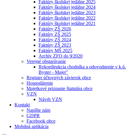
Faktúry školskej jedálne 2025
Faktúry školskej jedálne 2024
Faktúry školskej jedálne 2023
Faktúry školskej jedálne 2022
Faktúry školskej jedálne 2021
Faktúry ZŠ 2026
Faktúry ZŠ 2025
Faktúry ZŠ 2024
Faktúry ZŠ 2023
Faktúry MŠ 2025
Archív ZFO do 9⁄2020
Verejné obstarávanie
Rekonštrukcia chodníka a odovodnenie v k.ú.
Byster - Majer"
Register účtovných závierok obce
Hospodárenie
Majetkové priznanie štatutára obce
VZN
Návrh VZN
Kontakt
Napíšte nám
GDPR
Facebook obce
Mobilná aplikácia