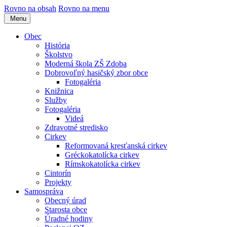
Rovno na obsah
Rovno na menu
Menu
Obec
História
Školstvo
Moderná škola ZŠ Zdoba
Dobrovoľný hasičský zbor obce
Fotogaléria
Knižnica
Služby
Fotogaléria
Videá
Zdravotné stredisko
Cirkev
Reformovaná kresťanská cirkev
Gréckokatolícka cirkev
Rímskokatolícka cirkev
Cintorín
Projekty
Samospráva
Obecný úrad
Starosta obce
Úradné hodiny