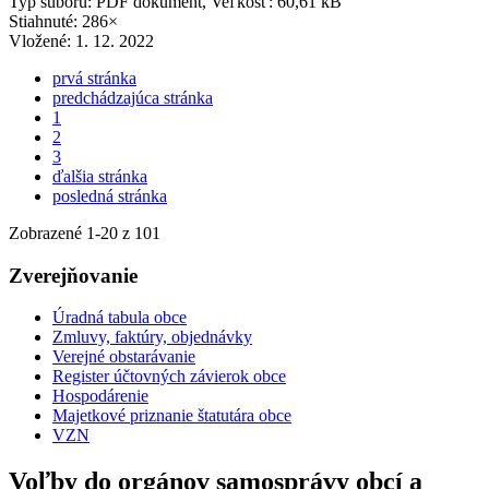
Typ súboru: PDF dokument, Veľkosť: 60,61 kB
Stiahnuté: 286×
Vložené:
1. 12. 2022
prvá stránka
predchádzajúca stránka
1
2
3
ďalšia stránka
posledná stránka
Zobrazené
1
-
20
z 101
Zverejňovanie
Úradná tabula obce
Zmluvy, faktúry, objednávky
Verejné obstarávanie
Register účtovných závierok obce
Hospodárenie
Majetkové priznanie štatutára obce
VZN
Voľby do orgánov samosprávy obcí a