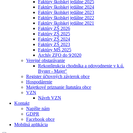
Faktúry školskej jedálne 2025
Faktúry školskej jedálne 2024
Faktúry školskej jedálne 2023
Faktúry školskej jedálne 2022
Faktúry školskej jedálne 2021
Faktúry ZŠ 2026
Faktúry ZŠ 2025
Faktúry ZŠ 2024
Faktúry ZŠ 2023
Faktúry MŠ 2025
Archív ZFO do 9⁄2020
Verejné obstarávanie
Rekonštrukcia chodníka a odovodnenie v k.ú.
Byster - Majer"
Register účtovných závierok obce
Hospodárenie
Majetkové priznanie štatutára obce
VZN
Návrh VZN
Kontakt
Napíšte nám
GDPR
Facebook obce
Mobilná aplikácia