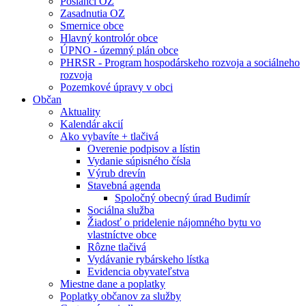
Poslanci OZ
Zasadnutia OZ
Smernice obce
Hlavný kontrolór obce
ÚPNO - územný plán obce
PHRSR - Program hospodárskeho rozvoja a sociálneho
rozvoja
Pozemkové úpravy v obci
Občan
Aktuality
Kalendár akcií
Ako vybavíte + tlačivá
Overenie podpisov a lístin
Vydanie súpisného čísla
Výrub drevín
Stavebná agenda
Spoločný obecný úrad Budimír
Sociálna služba
Žiadosť o pridelenie nájomného bytu vo
vlastníctve obce
Rôzne tlačivá
Vydávanie rybárskeho lístka
Evidencia obyvateľstva
Miestne dane a poplatky
Poplatky občanov za služby