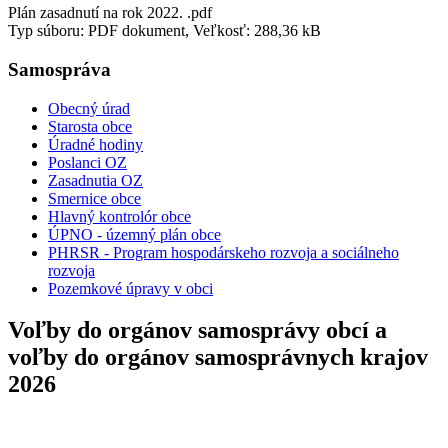
Plán zasadnutí na rok 2022. .pdf
Typ súboru: PDF dokument, Veľkosť: 288,36 kB
Samospráva
Obecný úrad
Starosta obce
Úradné hodiny
Poslanci OZ
Zasadnutia OZ
Smernice obce
Hlavný kontrolór obce
ÚPNO - územný plán obce
PHRSR - Program hospodárskeho rozvoja a sociálneho
rozvoja
Pozemkové úpravy v obci
Voľby do orgánov samosprávy obcí a
voľby do orgánov samosprávnych krajov
2026