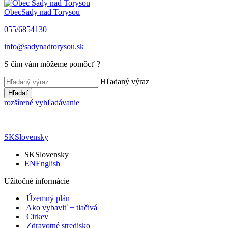
Obec
Sady nad Torysou
055/6854130
info@sadynadtorysou.sk
S čím vám môžeme pomôcť ?
Hľadaný výraz
Hľadať
rozšírené vyhľadávanie
SK
Slovensky
SK
Slovensky
EN
English
Užitočné informácie
Územný plán
Ako vybaviť + tlačivá
Cirkev
Zdravotné stredisko