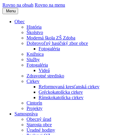
Rovno na obsah
Rovno na menu
Menu
Obec
História
Školstvo
Moderná škola ZŠ Zdoba
Dobrovoľný hasičský zbor obce
Fotogaléria
Knižnica
Služby
Fotogaléria
Videá
Zdravotné stredisko
Cirkev
Reformovaná kresťanská cirkev
Gréckokatolícka cirkev
Rímskokatolícka cirkev
Cintorín
Projekty
Samospráva
Obecný úrad
Starosta obce
Úradné hodiny