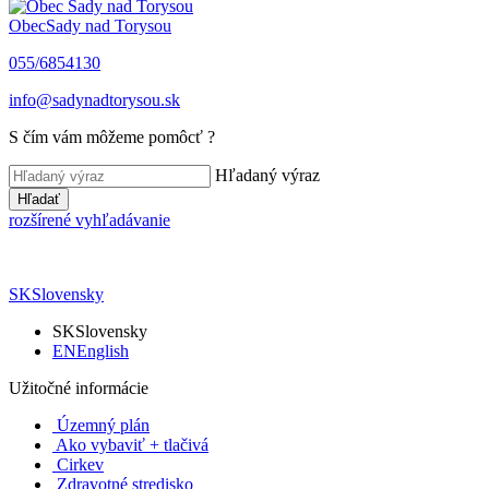
Obec
Sady nad Torysou
055/6854130
info@sadynadtorysou.sk
S čím vám môžeme pomôcť ?
Hľadaný výraz
Hľadať
rozšírené vyhľadávanie
SK
Slovensky
SK
Slovensky
EN
English
Užitočné informácie
Územný plán
Ako vybaviť + tlačivá
Cirkev
Zdravotné stredisko