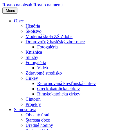
Rovno na obsah
Rovno na menu
Menu
Obec
História
Školstvo
Moderná škola ZŠ Zdoba
Dobrovoľný hasičský zbor obce
Fotogaléria
Knižnica
Služby
Fotogaléria
Videá
Zdravotné stredisko
Cirkev
Reformovaná kresťanská cirkev
Gréckokatolícka cirkev
Rímskokatolícka cirkev
Cintorín
Projekty
Samospráva
Obecný úrad
Starosta obce
Úradné hodiny