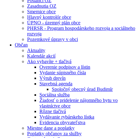
Poslanci OZ
Zasadnutia OZ
Smernice obce
Hlavný kontrolór obce
ÚPNO - územný plán obce
PHRSR - Program hospodárskeho rozvoja a sociálneho
rozvoja
Pozemkové úpravy v obci
Občan
Aktuality
Kalendár akcií
Ako vybavíte + tlačivá
Overenie podpisov a lístin
Vydanie súpisného čísla
Výrub drevín
Stavebná agenda
Spoločný obecný úrad Budimír
Sociálna služba
Žiadosť o pridelenie nájomného bytu vo
vlastníctve obce
Rôzne tlačivá
Vydávanie rybárskeho lístka
Evidencia obyvateľstva
Miestne dane a poplatky
Poplatky občanov za služby