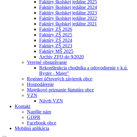
Faktúry školskej jedálne 2025
Faktúry školskej jedálne 2024
Faktúry školskej jedálne 2023
Faktúry školskej jedálne 2022
Faktúry školskej jedálne 2021
Faktúry ZŠ 2026
Faktúry ZŠ 2025
Faktúry ZŠ 2024
Faktúry ZŠ 2023
Faktúry MŠ 2025
Archív ZFO do 9⁄2020
Verejné obstarávanie
Rekonštrukcia chodníka a odovodnenie v k.ú.
Byster - Majer"
Register účtovných závierok obce
Hospodárenie
Majetkové priznanie štatutára obce
VZN
Návrh VZN
Kontakt
Napíšte nám
GDPR
Facebook obce
Mobilná aplikácia