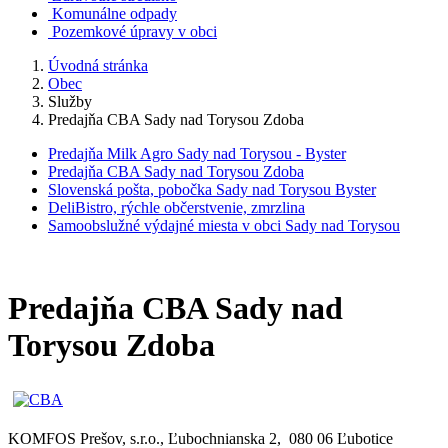
Komunálne odpady
Pozemkové úpravy v obci
Úvodná stránka
Obec
Služby
Predajňa CBA Sady nad Torysou Zdoba
Predajňa Milk Agro Sady nad Torysou - Byster
Predajňa CBA Sady nad Torysou Zdoba
Slovenská pošta, pobočka Sady nad Torysou Byster
DeliBistro, rýchle občerstvenie, zmrzlina
Samoobslužné výdajné miesta v obci Sady nad Torysou
Predajňa CBA Sady nad
Torysou Zdoba
KOMFOS Prešov, s.r.o., Ľubochnianska 2, 080 06 Ľubotice