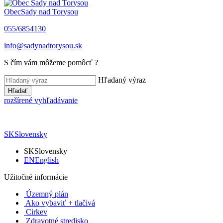
Obec
Sady nad Torysou
055/6854130
info@sadynadtorysou.sk
S čím vám môžeme pomôcť ?
Hľadaný výraz
Hľadať
rozšírené vyhľadávanie
SK
Slovensky
SK
Slovensky
EN
English
Užitočné informácie
Územný plán
Ako vybaviť + tlačivá
Cirkev
Zdravotné stredisko