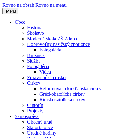
Rovno na obsah
Rovno na menu
Menu
Obec
História
Školstvo
Moderná škola ZŠ Zdoba
Dobrovoľný hasičský zbor obce
Fotogaléria
Knižnica
Služby
Fotogaléria
Videá
Zdravotné stredisko
Cirkev
Reformovaná kresťanská cirkev
Gréckokatolícka cirkev
Rímskokatolícka cirkev
Cintorín
Projekty
Samospráva
Obecný úrad
Starosta obce
Úradné hodiny