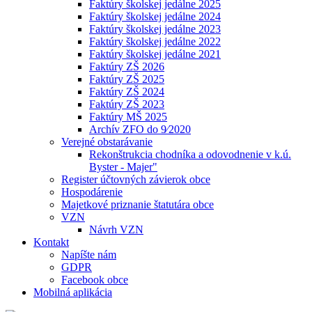
Faktúry školskej jedálne 2025
Faktúry školskej jedálne 2024
Faktúry školskej jedálne 2023
Faktúry školskej jedálne 2022
Faktúry školskej jedálne 2021
Faktúry ZŠ 2026
Faktúry ZŠ 2025
Faktúry ZŠ 2024
Faktúry ZŠ 2023
Faktúry MŠ 2025
Archív ZFO do 9⁄2020
Verejné obstarávanie
Rekonštrukcia chodníka a odovodnenie v k.ú.
Byster - Majer"
Register účtovných závierok obce
Hospodárenie
Majetkové priznanie štatutára obce
VZN
Návrh VZN
Kontakt
Napíšte nám
GDPR
Facebook obce
Mobilná aplikácia