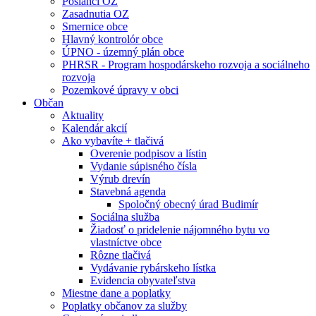
Poslanci OZ
Zasadnutia OZ
Smernice obce
Hlavný kontrolór obce
ÚPNO - územný plán obce
PHRSR - Program hospodárskeho rozvoja a sociálneho
rozvoja
Pozemkové úpravy v obci
Občan
Aktuality
Kalendár akcií
Ako vybavíte + tlačivá
Overenie podpisov a lístin
Vydanie súpisného čísla
Výrub drevín
Stavebná agenda
Spoločný obecný úrad Budimír
Sociálna služba
Žiadosť o pridelenie nájomného bytu vo
vlastníctve obce
Rôzne tlačivá
Vydávanie rybárskeho lístka
Evidencia obyvateľstva
Miestne dane a poplatky
Poplatky občanov za služby