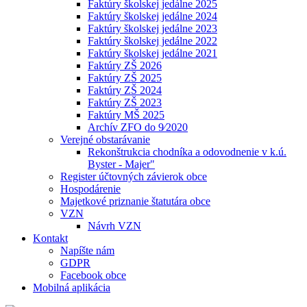
Faktúry školskej jedálne 2025
Faktúry školskej jedálne 2024
Faktúry školskej jedálne 2023
Faktúry školskej jedálne 2022
Faktúry školskej jedálne 2021
Faktúry ZŠ 2026
Faktúry ZŠ 2025
Faktúry ZŠ 2024
Faktúry ZŠ 2023
Faktúry MŠ 2025
Archív ZFO do 9⁄2020
Verejné obstarávanie
Rekonštrukcia chodníka a odovodnenie v k.ú.
Byster - Majer"
Register účtovných závierok obce
Hospodárenie
Majetkové priznanie štatutára obce
VZN
Návrh VZN
Kontakt
Napíšte nám
GDPR
Facebook obce
Mobilná aplikácia