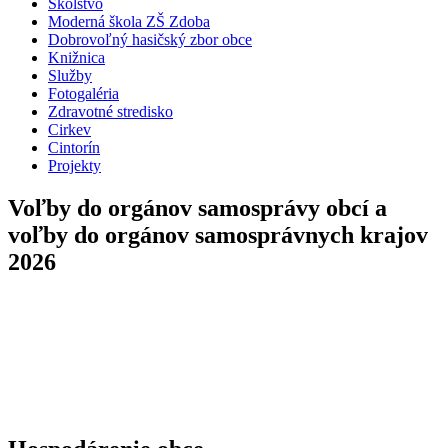
Školstvo
Moderná škola ZŠ Zdoba
Dobrovoľný hasičský zbor obce
Knižnica
Služby
Fotogaléria
Zdravotné stredisko
Cirkev
Cintorín
Projekty
Voľby do orgánov samosprávy obcí a
voľby do orgánov samosprávnych krajov
2026