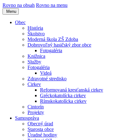
Rovno na obsah
Rovno na menu
Menu
Obec
História
Školstvo
Moderná škola ZŠ Zdoba
Dobrovoľný hasičský zbor obce
Fotogaléria
Knižnica
Služby
Fotogaléria
Videá
Zdravotné stredisko
Cirkev
Reformovaná kresťanská cirkev
Gréckokatolícka cirkev
Rímskokatolícka cirkev
Cintorín
Projekty
Samospráva
Obecný úrad
Starosta obce
Úradné hodiny