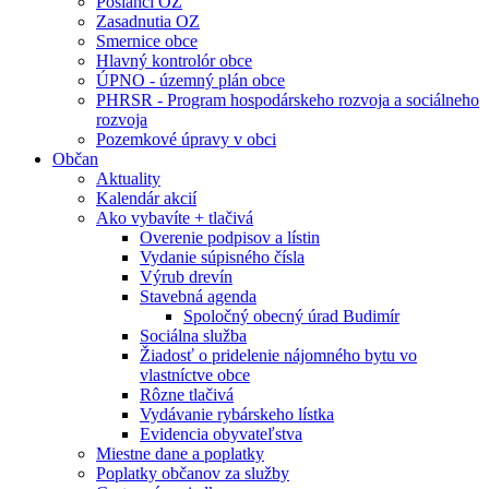
Poslanci OZ
Zasadnutia OZ
Smernice obce
Hlavný kontrolór obce
ÚPNO - územný plán obce
PHRSR - Program hospodárskeho rozvoja a sociálneho
rozvoja
Pozemkové úpravy v obci
Občan
Aktuality
Kalendár akcií
Ako vybavíte + tlačivá
Overenie podpisov a lístin
Vydanie súpisného čísla
Výrub drevín
Stavebná agenda
Spoločný obecný úrad Budimír
Sociálna služba
Žiadosť o pridelenie nájomného bytu vo
vlastníctve obce
Rôzne tlačivá
Vydávanie rybárskeho lístka
Evidencia obyvateľstva
Miestne dane a poplatky
Poplatky občanov za služby