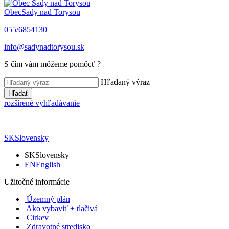
Obec
Sady nad Torysou
055/6854130
info@sadynadtorysou.sk
S čím vám môžeme pomôcť ?
Hľadaný výraz
Hľadať
rozšírené vyhľadávanie
SK
Slovensky
SK
Slovensky
EN
English
Užitočné informácie
Územný plán
Ako vybaviť + tlačivá
Cirkev
Zdravotné stredisko