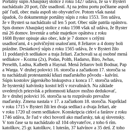
Portálny súpis Abaujskej stolice z roku 1427 udáva, že sa v Bysteri
nachádzalo 20 port, čiže usadlostí. Aj na jednu portu počítame aspoň
päť ľudí, obec mala aspoň sto obyvateľov. Potom však nastal
úpadok, čo dokumentuje portálny súpis z roku 1553. Ten udáva,
že v Bysteri sa nachádzalo už len 5 port. Obec stále patrila opátstvu.
Spis domov Abaujskej stolice z roku 1598 však už udáva, že Byster
má 26 domov. Inventár a urbár majetkov opátstva z roku
1608 Byster opisuje ako obec, kde je 7 domov s celými
usadlosťami, 4 s polvičnými usalosťami, 8 želiarov a 4 domy boli
prázdne. Desiatkový súpis z roku 1565 udáva, že v Bysteri žilo
11 poddaných sedliakov a traja želiari. Zachovali sa aj osobné mená
sedliakov - Kozma (2x), Podas, Polth, Hadarso, Biro, Jwhas,
Perselth, Ladna, Kalbeth a Haynal. Mená želiarov boli Bodnar, Pap
a Warga. V druhej polovici 16. storočia a začiatkom 17. storočia sa
tu nachádzali protestantskí kňazi maďarského pôvodu - kalvíni.
Súpis kostolov jágerského biskupstva z konca 17. storočia udáva,
že bysterský kalvínsky kostol leží v rozvalinách. Na základe
uvedených priezvísk a prítomnosti kňazov možno dedukovať,
že v druhej polovici 16. storočia sa tu rozprávalo prevažne
maďarsky. Zmena nastala v 17. a začiatkom 18. storočia. Napríklad
v roku 1715 v Bysteri žili len dvaja sedliaci a dvaja želiari, ale
v roku 1720 už osem sedliakov. Konskripcia cirkví a farárov z roku
1746 udáva, že ľud v obci hovoril ako maďarsky, tak aj slovensky.
V tom čase sa tu nachádzalo už 104 obyvateľov, z toho 6 rím.
katolíkov, 25 gr. katolíkov, 1 luterán, 37 kalvínov a 35 detí. Z toho