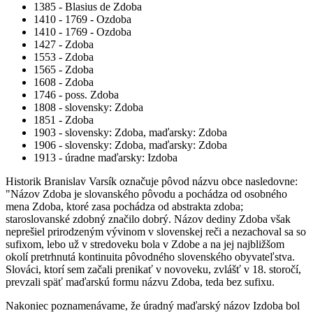
1385 - Blasius de Zdoba
1410 - 1769 - Ozdoba
1410 - 1769 - Ozdoba
1427 - Zdoba
1553 - Zdoba
1565 - Zdoba
1608 - Zdoba
1746 - poss. Zdoba
1808 - slovensky: Zdoba
1851 - Zdoba
1903 - slovensky: Zdoba, maďarsky: Zdoba
1906 - slovensky: Zdoba, maďarsky: Zdoba
1913 - úradne maďarsky: Izdoba
Historik Branislav Varsík označuje pôvod názvu obce nasledovne:
"Názov Zdoba je slovanského pôvodu a pochádza od osobného
mena Zdoba, ktoré zasa pochádza od abstrakta zdoba;
staroslovanské zdobný značilo dobrý. Názov dediny Zdoba však
neprešiel prirodzeným vývinom v slovenskej reči a nezachoval sa so
sufixom, lebo už v stredoveku bola v Zdobe a na jej najbližšom
okolí pretrhnutá kontinuita pôvodného slovenského obyvateľstva.
Slováci, ktorí sem začali prenikať v novoveku, zvlášť v 18. storočí,
prevzali späť maďarskú formu názvu Zdoba, teda bez sufixu.
Nakoniec poznamenávame, že úradný maďarský názov Izdoba bol