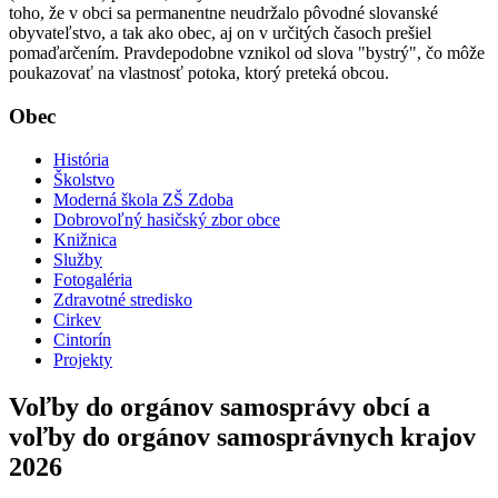
toho, že v obci sa permanentne neudržalo pôvodné slovanské
obyvateľstvo, a tak ako obec, aj on v určitých časoch prešiel
pomaďarčením. Pravdepodobne vznikol od slova "bystrý", čo môže
poukazovať na vlastnosť potoka, ktorý preteká obcou.
Obec
História
Školstvo
Moderná škola ZŠ Zdoba
Dobrovoľný hasičský zbor obce
Knižnica
Služby
Fotogaléria
Zdravotné stredisko
Cirkev
Cintorín
Projekty
Voľby do orgánov samosprávy obcí a
voľby do orgánov samosprávnych krajov
2026