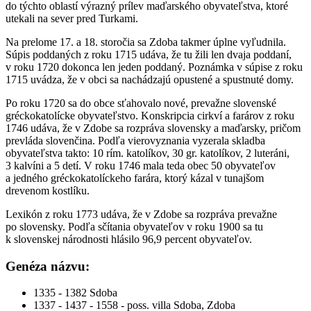
do týchto oblastí výrazný prílev maďarského obyvateľstva, ktoré
utekali na sever pred Turkami.
Na prelome 17. a 18. storočia sa Zdoba takmer úplne vyľudnila.
Súpis poddaných z roku 1715 udáva, že tu žili len dvaja poddaní,
v roku 1720 dokonca len jeden poddaný. Poznámka v súpise z roku
1715 uvádza, že v obci sa nachádzajú opustené a spustnuté domy.
Po roku 1720 sa do obce sťahovalo nové, prevažne slovenské
gréckokatolícke obyvateľstvo. Konskripcia cirkví a farárov z roku
1746 udáva, že v Zdobe sa rozpráva slovensky a maďarsky, pričom
prevláda slovenčina. Podľa vierovyznania vyzerala skladba
obyvateľstva takto: 10 rím. katolíkov, 30 gr. katolíkov, 2 luteráni,
3 kalvíni a 5 detí. V roku 1746 mala teda obec 50 obyvateľov
a jedného gréckokatolíckeho farára, ktorý kázal v tunajšom
drevenom kostlíku.
Lexikón z roku 1773 udáva, že v Zdobe sa rozpráva prevažne
po slovensky. Podľa sčítania obyvateľov v roku 1900 sa tu
k slovenskej národnosti hlásilo 96,9 percent obyvateľov.
Genéza názvu:
1335 - 1382 Sdoba
1337 - 1437 - 1558 - poss. villa Sdoba, Zdoba