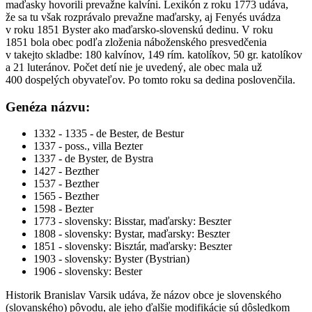
maďasky hovorili prevažne kalvíni. Lexikón z roku 1773 udáva,
že sa tu však rozprávalo prevažne maďarsky, aj Fenyés uvádza
v roku 1851 Byster ako maďarsko-slovenskú dedinu. V roku
1851 bola obec podľa zloženia náboženského presvedčenia
v takejto skladbe: 180 kalvínov, 149 rím. katolíkov, 50 gr. katolíkov
a 21 luteránov. Počet detí nie je uvedený, ale obec mala už
400 dospelých obyvateľov. Po tomto roku sa dedina poslovenčila.
Genéza názvu:
1332 - 1335 - de Bester, de Bestur
1337 - poss., villa Bezter
1337 - de Byster, de Bystra
1427 - Bezther
1537 - Bezther
1565 - Bezther
1598 - Bezter
1773 - slovensky: Bisstar, maďarsky: Beszter
1808 - slovensky: Bystar, maďarsky: Beszter
1851 - slovensky: Bisztár, maďarsky: Beszter
1903 - slovensky: Byster (Bystrian)
1906 - slovensky: Bester
Historik Branislav Varsik udáva, že názov obce je slovenského
(slovanského) pôvodu, ale jeho ďalšie modifikácie sú dôsledkom