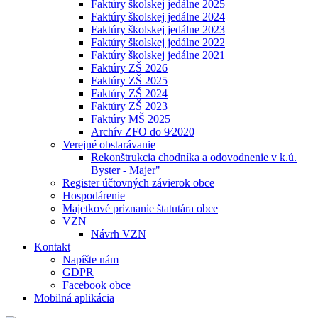
Faktúry školskej jedálne 2025
Faktúry školskej jedálne 2024
Faktúry školskej jedálne 2023
Faktúry školskej jedálne 2022
Faktúry školskej jedálne 2021
Faktúry ZŠ 2026
Faktúry ZŠ 2025
Faktúry ZŠ 2024
Faktúry ZŠ 2023
Faktúry MŠ 2025
Archív ZFO do 9⁄2020
Verejné obstarávanie
Rekonštrukcia chodníka a odovodnenie v k.ú.
Byster - Majer"
Register účtovných závierok obce
Hospodárenie
Majetkové priznanie štatutára obce
VZN
Návrh VZN
Kontakt
Napíšte nám
GDPR
Facebook obce
Mobilná aplikácia