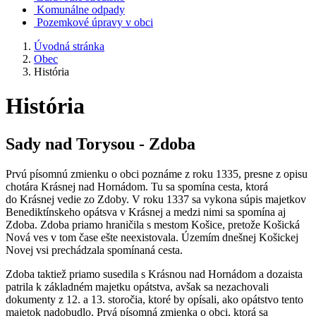
Komunálne odpady
Pozemkové úpravy v obci
Úvodná stránka
Obec
História
História
Sady nad Torysou - Zdoba
Prvú písomnú zmienku o obci poznáme z roku 1335, presne z opisu
chotára Krásnej nad Hornádom. Tu sa spomína cesta, ktorá
do Krásnej vedie zo Zdoby. V roku 1337 sa vykona súpis majetkov
Benediktínskeho opátsva v Krásnej a medzi nimi sa spomína aj
Zdoba. Zdoba priamo hraničila s mestom Košice, pretože Košická
Nová ves v tom čase ešte neexistovala. Územím dnešnej Košickej
Novej vsi prechádzala spomínaná cesta.
Zdoba taktiež priamo susedila s Krásnou nad Hornádom a dozaista
patrila k základném majetku opátstva, avšak sa nezachovali
dokumenty z 12. a 13. storočia, ktoré by opísali, ako opátstvo tento
majetok nadobudlo. Prvá písomná zmienka o obci, ktorá sa