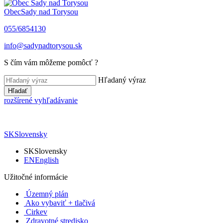
Obec
Sady nad Torysou
055/6854130
info@sadynadtorysou.sk
S čím vám môžeme pomôcť ?
Hľadaný výraz
Hľadať
rozšírené vyhľadávanie
SK
Slovensky
SK
Slovensky
EN
English
Užitočné informácie
Územný plán
Ako vybaviť + tlačivá
Cirkev
Zdravotné stredisko