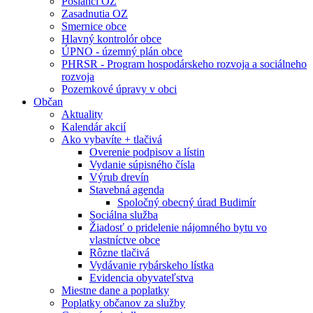
Poslanci OZ
Zasadnutia OZ
Smernice obce
Hlavný kontrolór obce
ÚPNO - územný plán obce
PHRSR - Program hospodárskeho rozvoja a sociálneho
rozvoja
Pozemkové úpravy v obci
Občan
Aktuality
Kalendár akcií
Ako vybavíte + tlačivá
Overenie podpisov a lístin
Vydanie súpisného čísla
Výrub drevín
Stavebná agenda
Spoločný obecný úrad Budimír
Sociálna služba
Žiadosť o pridelenie nájomného bytu vo
vlastníctve obce
Rôzne tlačivá
Vydávanie rybárskeho lístka
Evidencia obyvateľstva
Miestne dane a poplatky
Poplatky občanov za služby