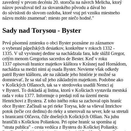
zavedený v prvom decéniu 20. storočia na návrch Melicha, ktorý
názov považoval tiež za slovanského pôvodu a dával ho
do súvislosti do slovom ozdoba, ktoré vraj pri vzniku miestneho
názvu mohlo znamenať: miesto pre niečo hodné."
Sady nad Torysou - Byster
Prvú písomnú zmienku o obci Byster poznáme zo záznamov
o vyberaní pápežských desiatkov, konkrétne v rokoch 1332 -
1335. V už vyvinutej dedine sa nachádzala fara, kde slúžil Gregor,
celým menom Gregorius sacerdos de Bester. Keď v roku
1337 opisovali hranice majetkov kláštora v Krásnej nad Hornádom,
nachádza sa medzi nimi aj osada Byster. Nevieme však odkedy
patril Byster kláštoru, ale na základe jeho histórie je možné sa
domnievať, že sa stal už jeho základným majetkom. Podobne ako
v Košických Olšanoch, tak sa v stredoveku usadili Nemci aj
v Bysteri. To dokladá aj listina, ktorú v Košiciach vystavila mestská
rada v roku 1377. Informuje o predaji rolí na území mesta
Henrichovi z Bystera. Z toho istého roku sa zachoval opis hraníc
obce Byster: Začínali sa pri rieke Torysa, kde sa vlieval Imrichov
potok (tečie cez dedinu) do rieky a smerovali na sever, kde sa stretali
s hranicami Olčavra, čiže dnešných Košických Olšian. Na juhu
hraničili s Košickou Poliankou. Pri opise hraníc sa spomína aj
"strata publica" - cesta vedúca z Bystera do Košickej Polianky.