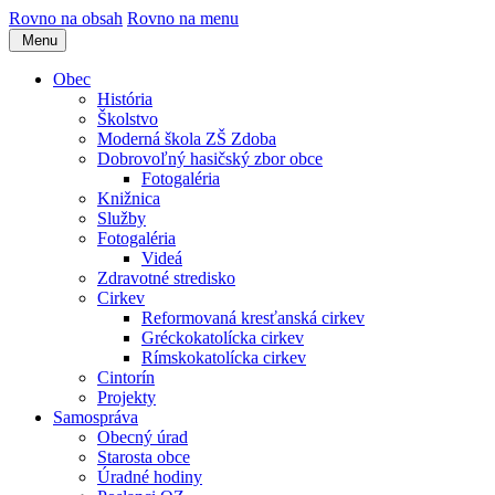
Rovno na obsah
Rovno na menu
Menu
Obec
História
Školstvo
Moderná škola ZŠ Zdoba
Dobrovoľný hasičský zbor obce
Fotogaléria
Knižnica
Služby
Fotogaléria
Videá
Zdravotné stredisko
Cirkev
Reformovaná kresťanská cirkev
Gréckokatolícka cirkev
Rímskokatolícka cirkev
Cintorín
Projekty
Samospráva
Obecný úrad
Starosta obce
Úradné hodiny