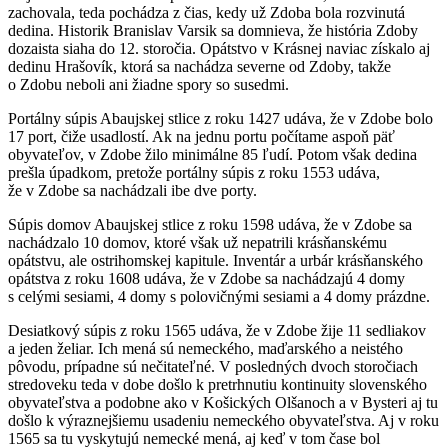
zachovala, teda pochádza z čias, kedy už Zdoba bola rozvinutá
dedina. Historik Branislav Varsik sa domnieva, že história Zdoby
dozaista siaha do 12. storočia. Opátstvo v Krásnej naviac získalo aj
dedinu Hrašovík, ktorá sa nachádza severne od Zdoby, takže
o Zdobu neboli ani žiadne spory so susedmi.
Portálny súpis Abaujskej stlice z roku 1427 udáva, že v Zdobe bolo
17 port, čiže usadlostí. Ak na jednu portu počítame aspoň päť
obyvateľov, v Zdobe žilo minimálne 85 ľudí. Potom však dedina
prešla úpadkom, pretože portálny súpis z roku 1553 udáva,
že v Zdobe sa nachádzali ibe dve porty.
Súpis domov Abaujskej stlice z roku 1598 udáva, že v Zdobe sa
nachádzalo 10 domov, ktoré však už nepatrili krásňanskému
opátstvu, ale ostrihomskej kapitule. Inventár a urbár krásňanského
opátstva z roku 1608 udáva, že v Zdobe sa nachádzajú 4 domy
s celými sesiami, 4 domy s polovičnými sesiami a 4 domy prázdne.
Desiatkový súpis z roku 1565 udáva, že v Zdobe žije 11 sedliakov
a jeden želiar. Ich mená sú nemeckého, maďarského a neistého
pôvodu, prípadne sú nečitateľné. V posledných dvoch storočiach
stredoveku teda v dobe došlo k pretrhnutiu kontinuity slovenského
obyvateľstva a podobne ako v Košických Olšanoch a v Bysteri aj tu
došlo k výraznejšiemu usadeniu nemeckého obyvateľstva. Aj v roku
1565 sa tu vyskytujú nemecké mená, aj keď v tom čase bol