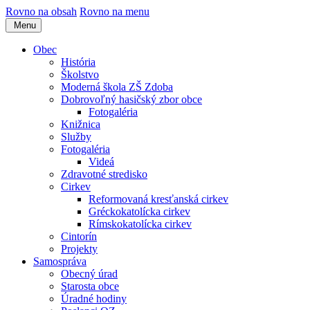
Rovno na obsah
Rovno na menu
Menu
Obec
História
Školstvo
Moderná škola ZŠ Zdoba
Dobrovoľný hasičský zbor obce
Fotogaléria
Knižnica
Služby
Fotogaléria
Videá
Zdravotné stredisko
Cirkev
Reformovaná kresťanská cirkev
Gréckokatolícka cirkev
Rímskokatolícka cirkev
Cintorín
Projekty
Samospráva
Obecný úrad
Starosta obce
Úradné hodiny