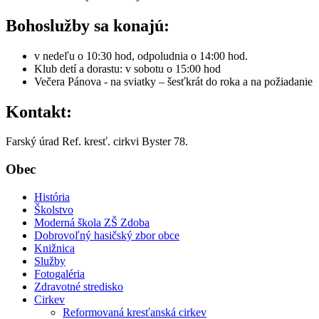
Bohoslužby sa konajú:
v nedeľu o 10:30 hod, odpoludnia o 14:00 hod.
Klub detí a dorastu: v sobotu o 15:00 hod
Večera Pánova - na sviatky – šesťkrát do roka a na požiadanie
Kontakt:
Farský úrad Ref. kresť. cirkvi Byster 78.
Obec
História
Školstvo
Moderná škola ZŠ Zdoba
Dobrovoľný hasičský zbor obce
Knižnica
Služby
Fotogaléria
Zdravotné stredisko
Cirkev
Reformovaná kresťanská cirkev