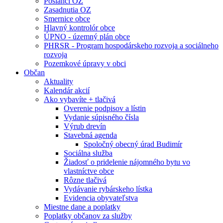
Poslanci OZ
Zasadnutia OZ
Smernice obce
Hlavný kontrolór obce
ÚPNO - územný plán obce
PHRSR - Program hospodárskeho rozvoja a sociálneho
rozvoja
Pozemkové úpravy v obci
Občan
Aktuality
Kalendár akcií
Ako vybavíte + tlačivá
Overenie podpisov a lístin
Vydanie súpisného čísla
Výrub drevín
Stavebná agenda
Spoločný obecný úrad Budimír
Sociálna služba
Žiadosť o pridelenie nájomného bytu vo
vlastníctve obce
Rôzne tlačivá
Vydávanie rybárskeho lístka
Evidencia obyvateľstva
Miestne dane a poplatky
Poplatky občanov za služby