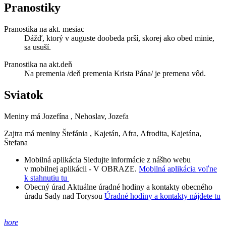
Pranostiky
Pranostika na akt. mesiac
Dážď, ktorý v auguste doobeda prší, skorej ako obed minie,
sa usuší.
Pranostika na akt.deň
Na premenia /deň premenia Krista Pána/ je premena vôd.
Sviatok
Meniny má
Jozefína
, Nehoslav, Jozefa
Zajtra má meniny
Štefánia
, Kajetán, Afra, Afrodita, Kajetána,
Štefana
Mobilná aplikácia
Sledujte informácie z nášho webu
v mobilnej aplikácii - V OBRAZE.
Mobilná aplikácia voľne
k stahnutiu tu
Obecný úrad
Aktuálne úradné hodiny a kontakty obecného
úradu Sady nad Torysou
Úradné hodiny a kontakty nájdete tu
hore