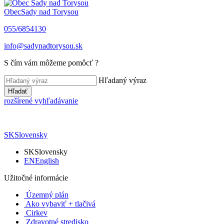
Obec
Sady nad Torysou
055/6854130
info@sadynadtorysou.sk
S čím vám môžeme pomôcť ?
Hľadaný výraz
Hľadať
rozšírené vyhľadávanie
SK
Slovensky
SK
Slovensky
EN
English
Užitočné informácie
Územný plán
Ako vybaviť + tlačivá
Cirkev
Zdravotné stredisko