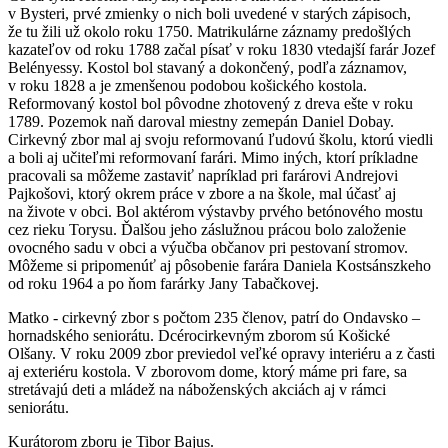
v Bysteri, prvé zmienky o nich boli uvedené v starých zápisoch,
že tu žili už okolo roku 1750. Matrikulárne záznamy predošlých
kazateľov od roku 1788 začal písať v roku 1830 vtedajší farár Jozef
Belényessy. Kostol bol stavaný a dokončený, podľa záznamov,
v roku 1828 a je zmenšenou podobou košického kostola.
Reformovaný kostol bol pôvodne zhotovený z dreva ešte v roku
1789. Pozemok naň daroval miestny zemepán Daniel Dobay.
Cirkevný zbor mal aj svoju reformovanú ľudovú školu, ktorú viedli
a boli aj učiteľmi reformovaní farári. Mimo iných, ktorí príkladne
pracovali sa môžeme zastaviť napríklad pri farárovi Andrejovi
Pajkošovi, ktorý okrem práce v zbore a na škole, mal účasť aj
na živote v obci. Bol aktérom výstavby prvého betónového mostu
cez rieku Torysu. Ďalšou jeho záslužnou prácou bolo založenie
ovocného sadu v obci a výučba občanov pri pestovaní stromov.
Môžeme si pripomenúť aj pôsobenie farára Daniela Kostsánszkeho
od roku 1964 a po ňom farárky Jany Tabačkovej.
Matko - cirkevný zbor s počtom 235 členov, patrí do Ondavsko –
hornadského seniorátu. Dcérocirkevným zborom sú Košické
Olšany. V roku 2009 zbor previedol veľké opravy interiéru a z časti
aj exteriéru kostola. V zborovom dome, ktorý máme pri fare, sa
stretávajú deti a mládež na náboženských akciách aj v rámci
seniorátu.
Kurátorom zboru je Tibor Bajus.