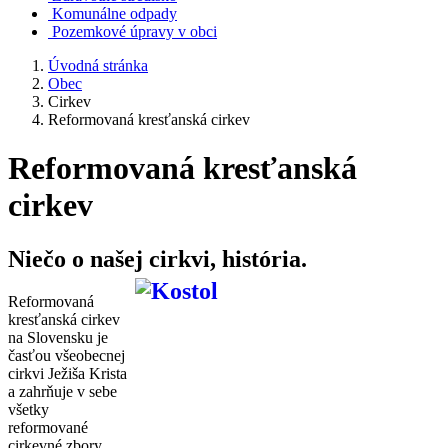
Komunálne odpady
Pozemkové úpravy v obci
Úvodná stránka
Obec
Cirkev
Reformovaná kresťanská cirkev
Reformovaná kresťanská
cirkev
Niečo o našej cirkvi, história.
Reformovaná
kresťanská cirkev
na Slovensku je
časťou všeobecnej
cirkvi Ježiša Krista
a zahrňuje v sebe
všetky
reformované
cirkevné zbory