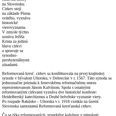
na Slovensku.
Cirkev stojí
na základe Písma
svätého, vyznáva
historické
vierovyznania.
V zmysle týchto
uznáva Ježiša
Krista za jedinú
hlavu cirkvi
a spravuje sa
synodno-
presbyteriálnymi
zásadami.
Reformovaná kresť. cirkev sa konštituovala na prvej krajinskej
synode v bývalom Uhorsku, v Debrecíne v r. 1567. Táto synoda sa
jednoznačne priznala k ženevskému reformačnému smeru
reprezentovanom Jánom Kalvínom. Spolu s ostatnými
reformovanými cirkvami vyznáva dve historické konfesie:
Heidelberský katechizmus a Druhé helvétske vyznanie viery.
Po rozpade Rakúsko – Uhorska v r. 1918 vznikla na území
Slovenska samostatná Reformovaná kresťanská cirkev.
Čo sa týka reformovaných, respektíve kalvínov v minulosti