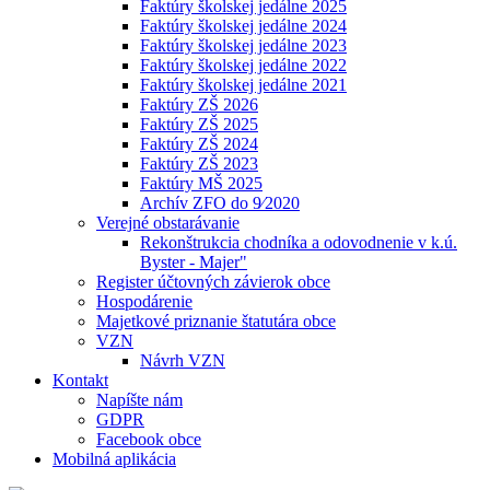
Faktúry školskej jedálne 2025
Faktúry školskej jedálne 2024
Faktúry školskej jedálne 2023
Faktúry školskej jedálne 2022
Faktúry školskej jedálne 2021
Faktúry ZŠ 2026
Faktúry ZŠ 2025
Faktúry ZŠ 2024
Faktúry ZŠ 2023
Faktúry MŠ 2025
Archív ZFO do 9⁄2020
Verejné obstarávanie
Rekonštrukcia chodníka a odovodnenie v k.ú.
Byster - Majer"
Register účtovných závierok obce
Hospodárenie
Majetkové priznanie štatutára obce
VZN
Návrh VZN
Kontakt
Napíšte nám
GDPR
Facebook obce
Mobilná aplikácia