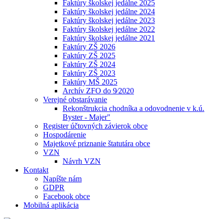
Faktúry školskej jedálne 2025
Faktúry školskej jedálne 2024
Faktúry školskej jedálne 2023
Faktúry školskej jedálne 2022
Faktúry školskej jedálne 2021
Faktúry ZŠ 2026
Faktúry ZŠ 2025
Faktúry ZŠ 2024
Faktúry ZŠ 2023
Faktúry MŠ 2025
Archív ZFO do 9⁄2020
Verejné obstarávanie
Rekonštrukcia chodníka a odovodnenie v k.ú.
Byster - Majer"
Register účtovných závierok obce
Hospodárenie
Majetkové priznanie štatutára obce
VZN
Návrh VZN
Kontakt
Napíšte nám
GDPR
Facebook obce
Mobilná aplikácia