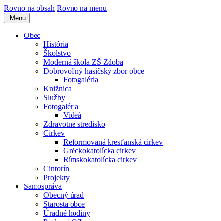
Rovno na obsah
Rovno na menu
Menu
Obec
História
Školstvo
Moderná škola ZŠ Zdoba
Dobrovoľný hasičský zbor obce
Fotogaléria
Knižnica
Služby
Fotogaléria
Videá
Zdravotné stredisko
Cirkev
Reformovaná kresťanská cirkev
Gréckokatolícka cirkev
Rímskokatolícka cirkev
Cintorín
Projekty
Samospráva
Obecný úrad
Starosta obce
Úradné hodiny