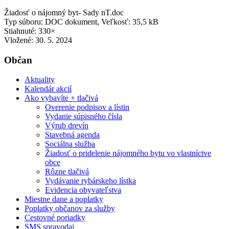
Žiadosť o nájomný byt- Sady nT.doc
Typ súboru: DOC dokument, Veľkosť: 35,5 kB
Stiahnuté: 330×
Vložené:
30. 5. 2024
Občan
Aktuality
Kalendár akcií
Ako vybavíte + tlačivá
Overenie podpisov a lístin
Vydanie súpisného čísla
Výrub drevín
Stavebná agenda
Sociálna služba
Žiadosť o pridelenie nájomného bytu vo vlastníctve
obce
Rôzne tlačivá
Vydávanie rybárskeho lístka
Evidencia obyvateľstva
Miestne dane a poplatky
Poplatky občanov za služby
Cestovné poriadky
SMS spravodaj