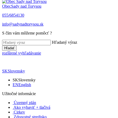
Obec
Sady nad Torysou
055/6854130
info@sadynadtorysou.sk
S čím vám môžeme pomôcť ?
Hľadaný výraz
Hľadať
rozšírené vyhľadávanie
SK
Slovensky
SK
Slovensky
EN
English
Užitočné informácie
Územný plán
Ako vybaviť + tlačivá
Cirkev
Zdravotné stredisko