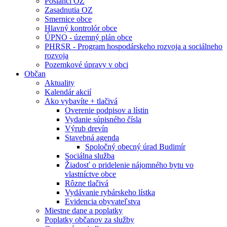
Poslanci OZ
Zasadnutia OZ
Smernice obce
Hlavný kontrolór obce
ÚPNO - územný plán obce
PHRSR - Program hospodárskeho rozvoja a sociálneho
rozvoja
Pozemkové úpravy v obci
Občan
Aktuality
Kalendár akcií
Ako vybavíte + tlačivá
Overenie podpisov a lístin
Vydanie súpisného čísla
Výrub drevín
Stavebná agenda
Spoločný obecný úrad Budimír
Sociálna služba
Žiadosť o pridelenie nájomného bytu vo
vlastníctve obce
Rôzne tlačivá
Vydávanie rybárskeho lístka
Evidencia obyvateľstva
Miestne dane a poplatky
Poplatky občanov za služby